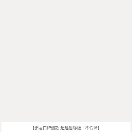
【網友口碑爆款 超越髮廊級！不假滑】