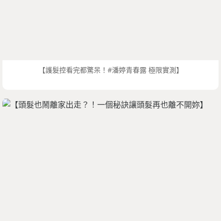
【護髮控看完都驚呆！#潘婷青春露 極限實測】