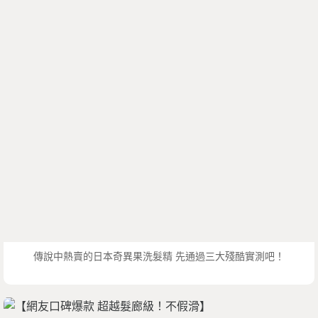
傳說中熱賣的日本奇異果洗髮精 先通過三大殘酷實測吧！