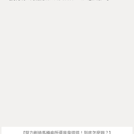
【努力刷過馬桶廁所還是臭烘烘！到底怎麼辦？】