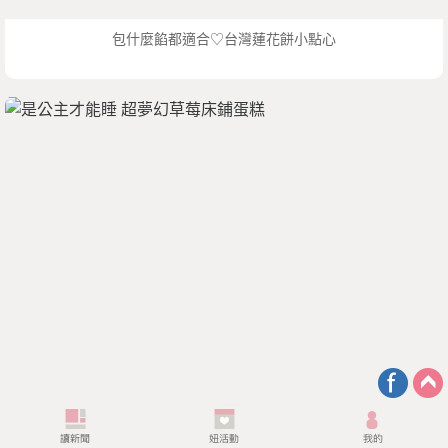
包什麼餡都適合♡台灣蓮花餅小點心