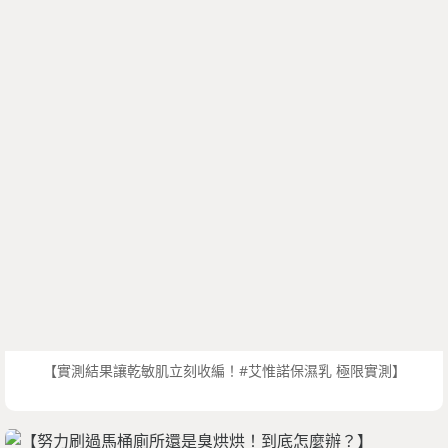
【實測結果讓乾敏肌立刻收編！#艾惟諾保濕乳 極限實測】