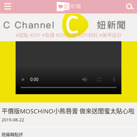
#甜點
#DIY
#食譜
#DIY方法
#DIY材料
#美甲設計
平價版MOSCHINO小熊唇膏 做來送閨蜜太貼心啦
2019-08-22
妞編輯點評