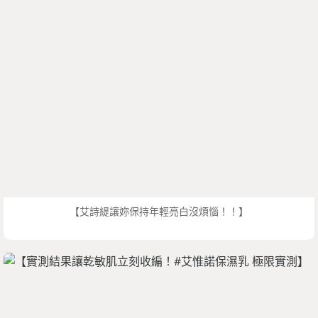
【艾詩緹讓妳保持年輕亮白沒煩惱！！】