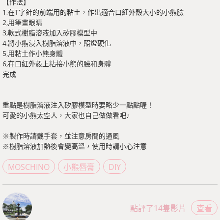
【作法】
1,在T字針的前端用的粘土，作出適合口紅外殼大小的小熊臉
2,用筆畫眼睛
3,軟式樹脂溶液加入矽膠模型中
4,將小熊浸入樹脂溶液中，照燈硬化
5,用粘土作小熊身體
6,在口紅外殼上粘接小熊的臉和身體
完成
重點是樹脂溶液注入矽膠模型時要略少一點點喔！
可愛的小熊太空人，大家也自己做做看吧♪
※製作時請戴手套，並注意房間的通風
※樹脂溶液加熱後會變高溫，使用時請小心注意
MOSCHINO
小熊唇膏
DIY
點評了14隻影片
查看