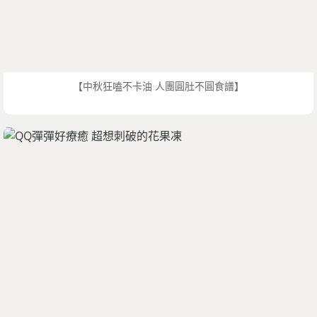
【中秋狂嗑不卡油 人團圓肚不圓食譜】