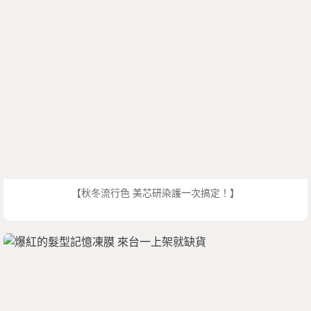
【秋冬流行色 美芯研染護一次搞定！】