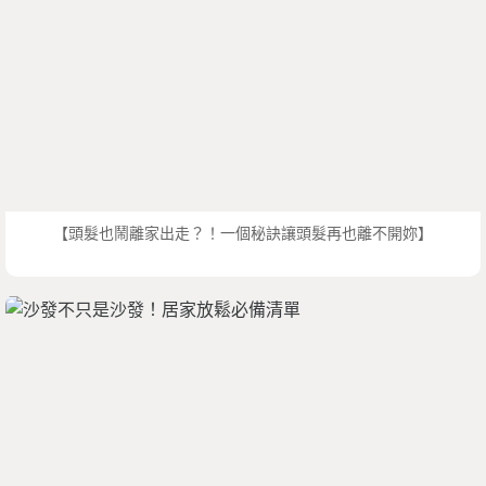
【頭髮也鬧離家出走？！一個秘訣讓頭髮再也離不開妳】