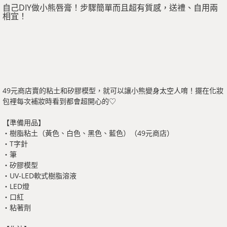
自己DIY做小熊唇膏！步驟簡單而且超有質感，送禮、自用兩
相宜！
49元商店賣的粘土和矽膠模型，就可以讓小熊變身太空人唷！擺在化妝
包裡每次補妝時看到都會超開心的♡
【準備用品】
・樹脂粘土（黃色、白色、黑色、藍色）（49元商店）
・T字針
・筆
・矽膠模型
・UV-LED軟式樹脂溶液
・LED燈
・口紅
・粘著劑