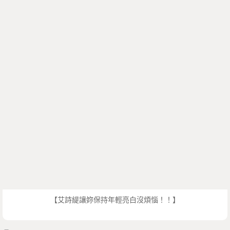
【艾詩緹讓妳保持年輕亮白沒煩惱！！】