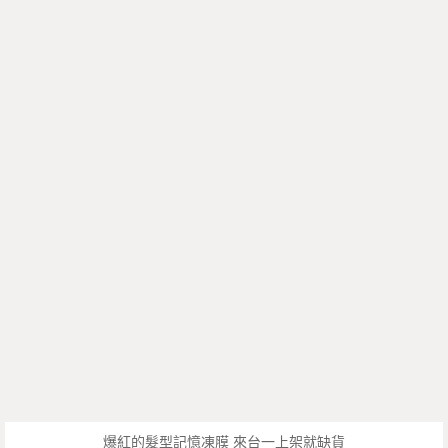
爆紅的髮型記憶凍膜 來台一上架就缺貨