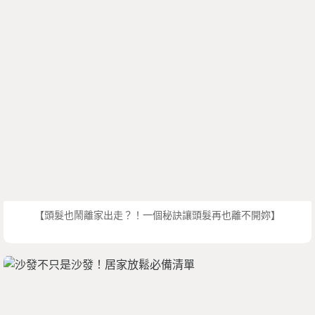
【頭髮也鬧離家出走？！一個秘訣讓頭髮再也離不開妳】