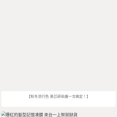
【秋冬流行色 美芯研染護一次搞定！】