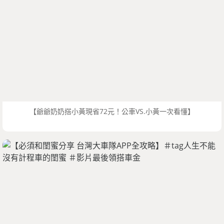
【爺爺奶奶搭小黃現省72元！公車VS.小黃一次看懂】