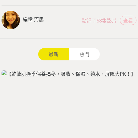
編輯 河馬
點評了68隻影片
查看
最新
熱門