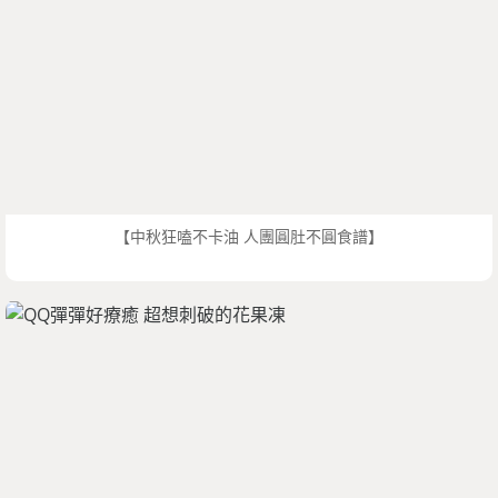
【中秋狂嗑不卡油 人團圓肚不圓食譜】