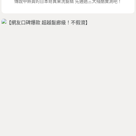
傳說中熱賣的日本奇異果洗髮精 先通過三大殘酷實測吧！