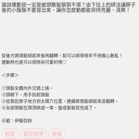
誰說運動就一定是披頭散髮狼狽不堪？由下往上的綁法讓脖子
後的小鬚鬚不要冒出來，讓你怎麼動都能保持亮麗、清爽！
從後方將頭髮綁起來後再翻轉，就可以綁得很牢不用擔心散亂！
運動時也是可以很時尚可愛的唷♡
＜步驟＞
①頭髮全體內外交錯上捲。
②頭朝下，用手抓起頭髮
③從靠近脖子地方到太陽穴位置，連續將頭髮綁起來並翻轉。
④全部頭髮在頭頂綁成一束，盤成髮髻就完成了。
示範：伊藤弥鈴
髮型
髮型教學
髮髻