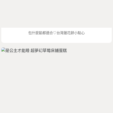
包什麼餡都適合♡台灣蓮花餅小點心