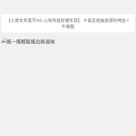
【小資女年菜不NG 心有所鼠好運年菜】 ＃留言就抽宜得利烤皿＋
午餐墊