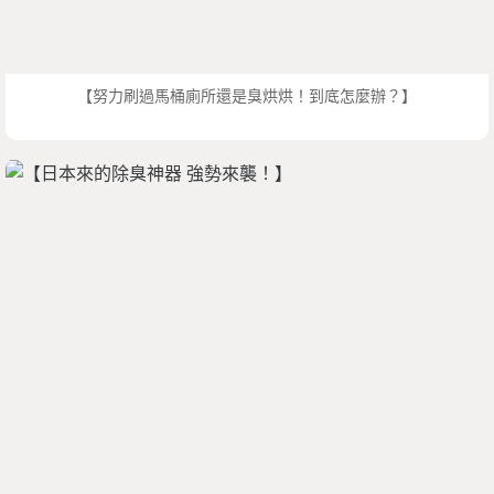
【努力刷過馬桶廁所還是臭烘烘！到底怎麼辦？】