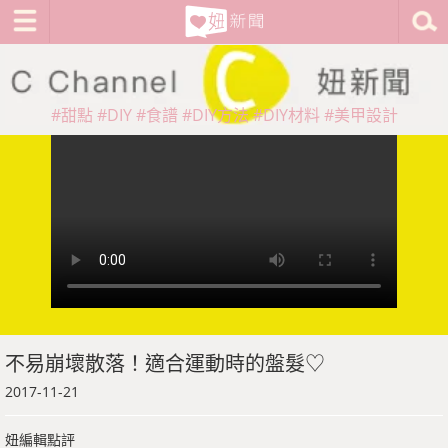
#甜點
#DIY
#食譜
#DIY方法
#DIY材料
#美甲設計
不易崩壞散落！適合運動時的盤髮♡
2017-11-21
妞編輯點評