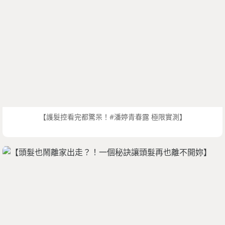
【護髮控看完都驚呆！#潘婷青春露 極限實測】