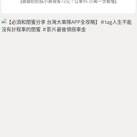
【爺爺奶奶搭小黃現省72元！公車VS.小黃一次看懂】