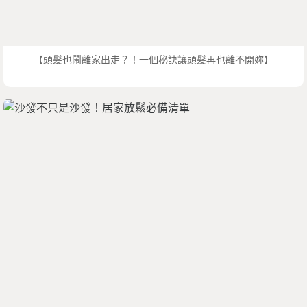
【頭髮也鬧離家出走？！一個秘訣讓頭髮再也離不開妳】