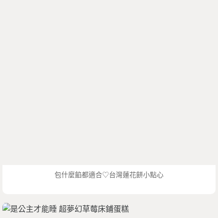
包什麼餡都適合♡台灣蓮花餅小點心