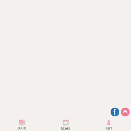
是公主才能睡 超夢幻草莓床鋪蛋糕