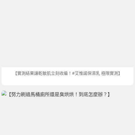
【實測結果讓乾敏肌立刻收編！#艾惟諾保濕乳 極限實測】