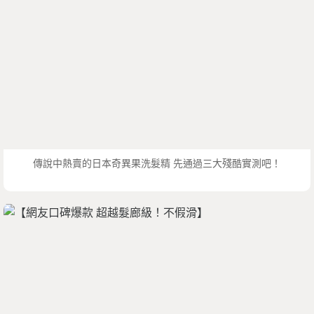
傳說中熱賣的日本奇異果洗髮精 先通過三大殘酷實測吧！