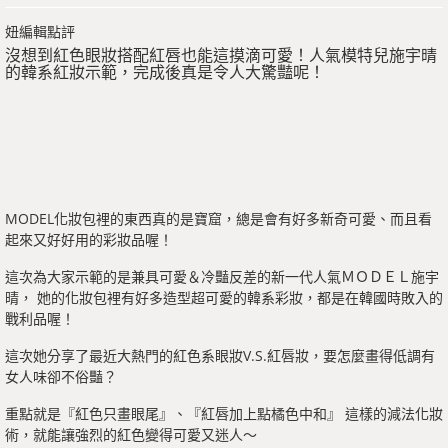
妞編輯點評
沒想到紅色眼妝搭配紅唇也能這摸滴可愛！人氣模特兒施宇晴
的韓系紅妝示範，完成後真是令人大驚豔呢！
MODEL化妝包裡的東西真的是寶窟，總是會有好多新奇可愛、而且看
起來又好好用的彩妝品喔！
這次為大家示範的是兼具可愛＆冷豔反差的新一代人氣ＭＯＤＥＬ施宇
晴， 她的化妝包裡有好多造型超可愛的韓系彩妝，都是在韓國時敗入的
戰利品喔！
這次她分享了最近大熱門的紅色系眼妝V.S.紅唇妝，要怎麼畫得低調有
女人味卻不俗豔？
重點就是『紅色只畫眼尾』、『紅唇加上點橘色中和』 這樣的減法化妝
術，就能讓強烈的紅色變得可愛又迷人～