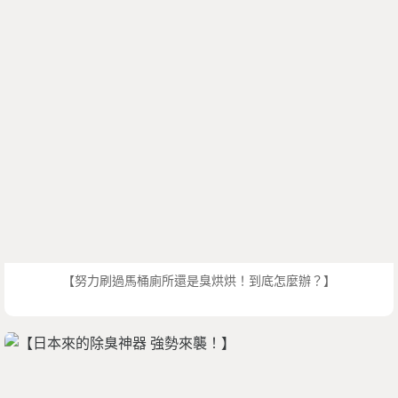
【努力刷過馬桶廁所還是臭烘烘！到底怎麼辦？】