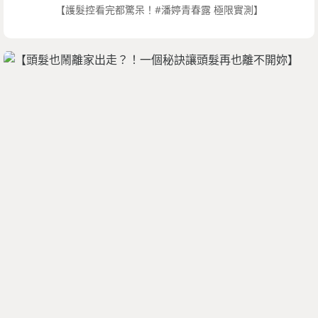
【護髮控看完都驚呆！#潘婷青春露 極限實測】