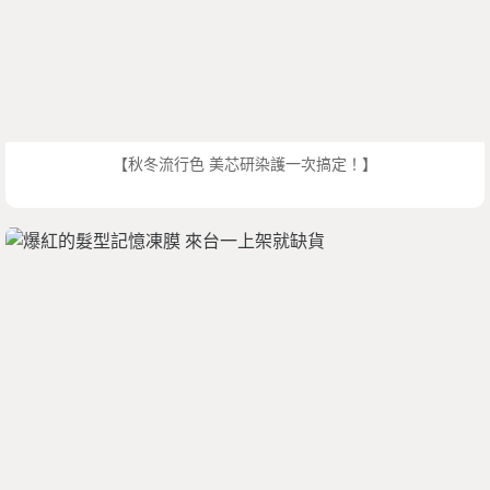
【秋冬流行色 美芯研染護一次搞定！】