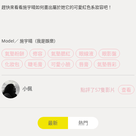
趕快來看看施宇晴如何畫出屬於她它的可愛紅色系妝容吧！
Model／ 施宇晴（我是娛樂）
氣墊粉餅
修容
氣墊腮紅
眼線液
眼影盤
化妝包
睫毛膏
可愛小臉
唇膏
氣墊唇彩
小佩
點評了57隻影片
查看
最新
熱門