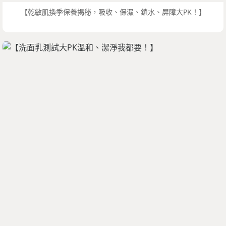
【乾敏肌換季保養揭秘，吸收、保濕、鎖水、屏障大PK！】