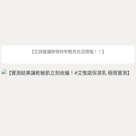
【艾詩緹讓妳保持年輕亮白沒煩惱！！】