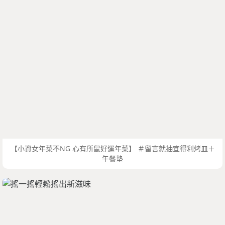
【小資女年菜不NG 心有所鼠好運年菜】 ＃留言就抽宜得利烤皿＋
午餐墊