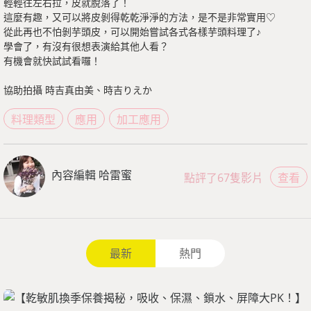
輕輕往左右拉，皮就脫落了！
這麼有趣，又可以將皮剝得乾乾淨淨的方法，是不是非常實用♡
從此再也不怕剝芋頭皮，可以開始嘗試各式各樣芋頭料理了♪
學會了，有沒有很想表演給其他人看？
有機會就快試試看囉！
協助拍攝 時吉真由美、時吉りえか
料理類型
應用
加工應用
內容編輯 哈雷蜜
點評了67隻影片
查看
最新
熱門