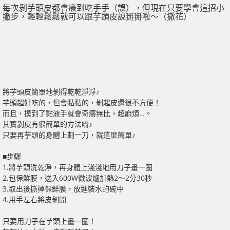
每次剝芋頭皮都會癢到吃手手（誤），但現在只要學會這招小
撇步，輕輕鬆鬆就可以跟芋頭皮說掰掰啦～（撒花）
將芋頭皮簡單地剝得乾乾淨淨♪
芋頭超好吃的，但會黏黏的，剝起皮還很不方便！
而且，摸到了黏液手就會奇癢無比，超麻煩…。
其實剝皮有很簡單的方法唷♪
只要再芋頭的身體上劃一刀，就這麼簡單♪
■步驟
1.將芋頭洗乾淨，再身體上淺淺地用刀子畫一圈
2.包保鮮膜，送入600W微波爐加熱2～2分30秒
3.取出後撕掉保鮮膜，放進裝水的碗中
4.用手左右將皮剝開
只要用刀子在芋頭上畫一圈！