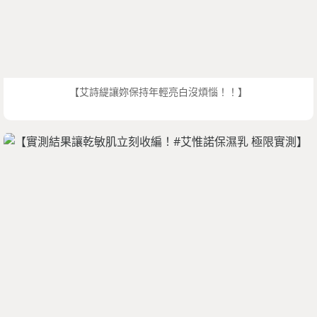
【艾詩緹讓妳保持年輕亮白沒煩惱！！】