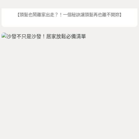
【頭髮也鬧離家出走？！一個秘訣讓頭髮再也離不開妳】