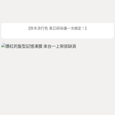
【秋冬流行色 美芯研染護一次搞定！】