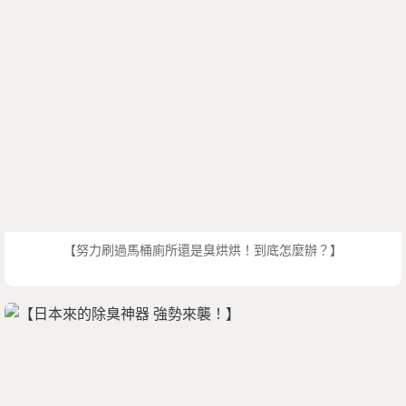
【努力刷過馬桶廁所還是臭烘烘！到底怎麼辦？】