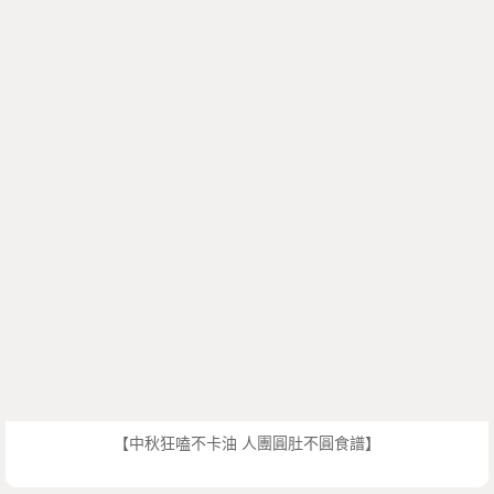
【中秋狂嗑不卡油 人團圓肚不圓食譜】