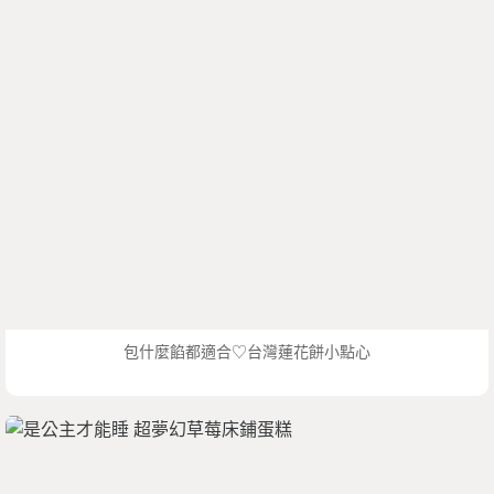
包什麼餡都適合♡台灣蓮花餅小點心