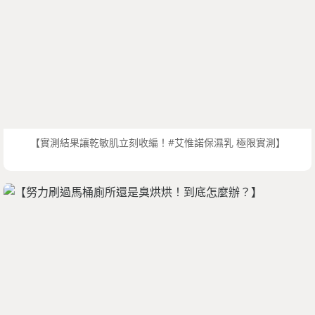
【實測結果讓乾敏肌立刻收編！#艾惟諾保濕乳 極限實測】