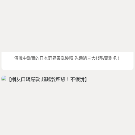
傳說中熱賣的日本奇異果洗髮精 先通過三大殘酷實測吧！