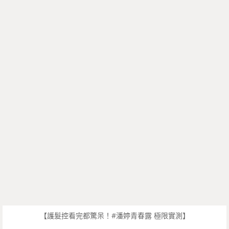
【護髮控看完都驚呆！#潘婷青春露 極限實測】