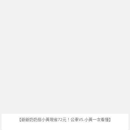
【爺爺奶奶搭小黃現省72元！公車VS.小黃一次看懂】