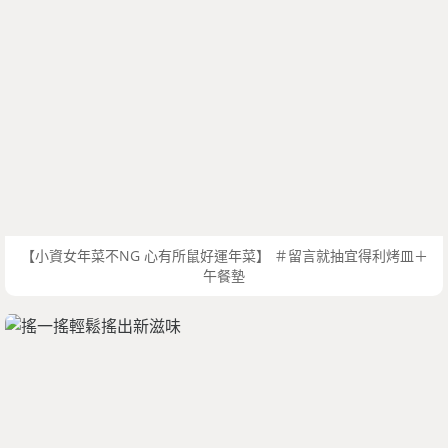
【小資女年菜不NG 心有所鼠好運年菜】 ＃留言就抽宜得利烤皿＋
午餐墊