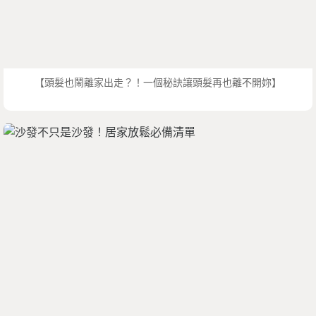
【頭髮也鬧離家出走？！一個秘訣讓頭髮再也離不開妳】