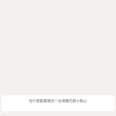
包什麼餡都適合♡台灣蓮花餅小點心