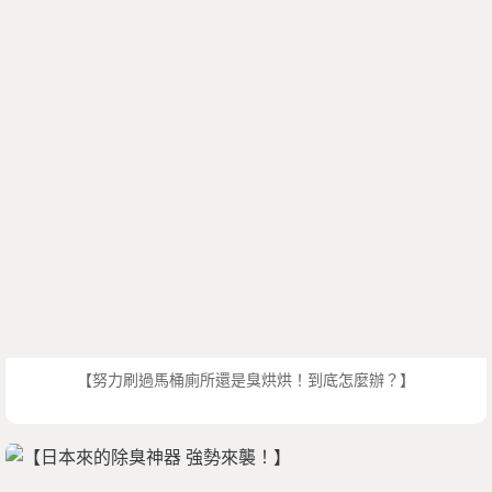
【努力刷過馬桶廁所還是臭烘烘！到底怎麼辦？】