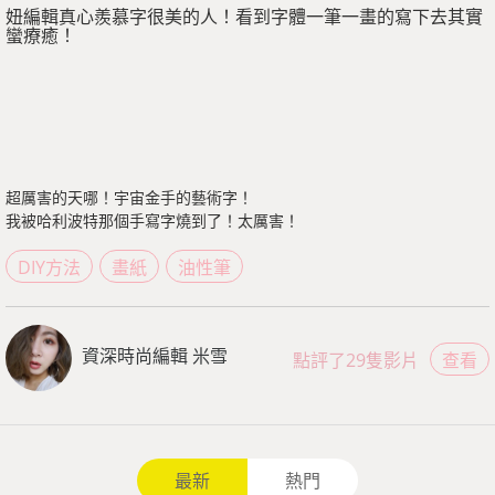
妞編輯真心羨慕字很美的人！看到字體一筆一畫的寫下去其實
蠻療癒！
超厲害的天哪！宇宙金手的藝術字！
我被哈利波特那個手寫字燒到了！太厲害！
DIY方法
畫紙
油性筆
資深時尚編輯 米雪
點評了29隻影片
查看
最新
熱門