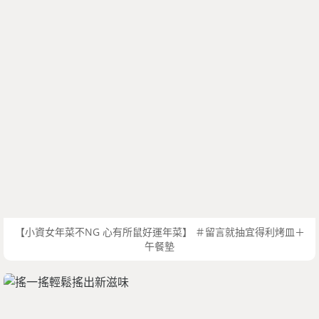
【小資女年菜不NG 心有所鼠好運年菜】 ＃留言就抽宜得利烤皿＋
午餐墊