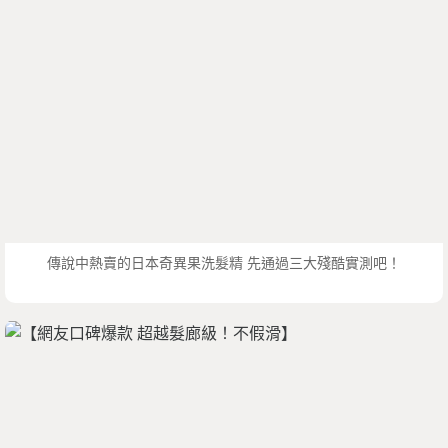
傳說中熱賣的日本奇異果洗髮精 先通過三大殘酷實測吧！