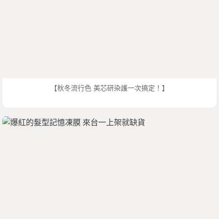
【秋冬流行色 美芯研染護一次搞定！】