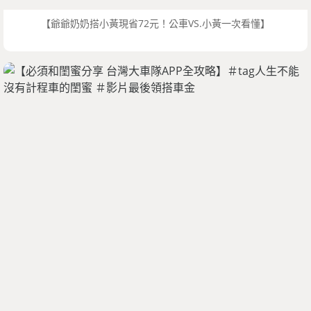
【爺爺奶奶搭小黃現省72元！公車VS.小黃一次看懂】