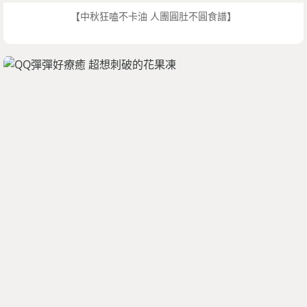
【中秋狂嗑不卡油 人團圓肚不圓食譜】