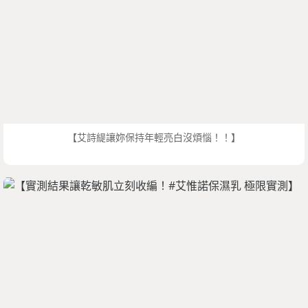
【艾詩緹讓妳保持年輕亮白沒煩惱！！】