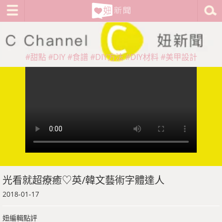
#甜點
#DIY
#食譜
#DIY方法
#DIY材料
#美甲設計
光看就超療癒♡英/韓文藝術字體達人
2018-01-17
妞編輯點評