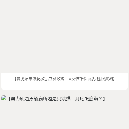
【實測結果讓乾敏肌立刻收編！#艾惟諾保濕乳 極限實測】