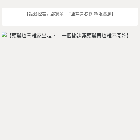
【護髮控看完都驚呆！#潘婷青春露 極限實測】