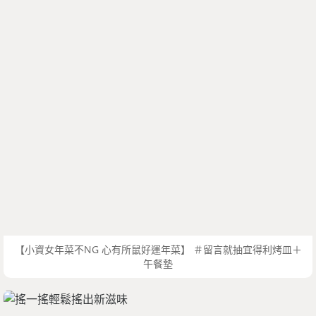
【小資女年菜不NG 心有所鼠好運年菜】 ＃留言就抽宜得利烤皿＋
午餐墊