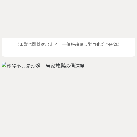
【頭髮也鬧離家出走？！一個秘訣讓頭髮再也離不開妳】