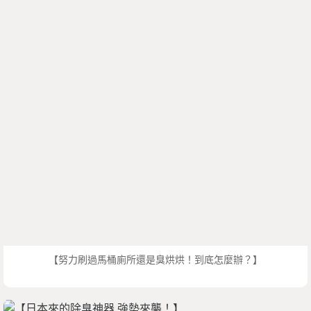
【努力刷過馬桶廁所還是臭烘烘！到底怎麼辦？】