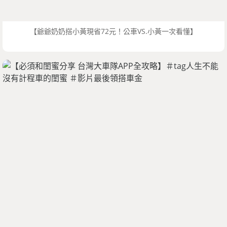
【爺爺奶奶搭小黃現省72元！公車VS.小黃一次看懂】