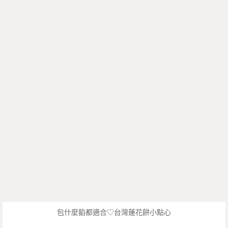
包什麼餡都適合♡台灣蓮花餅小點心