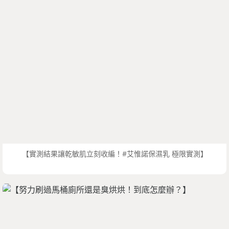
【實測結果讓乾敏肌立刻收編！#艾惟諾保濕乳 極限實測】