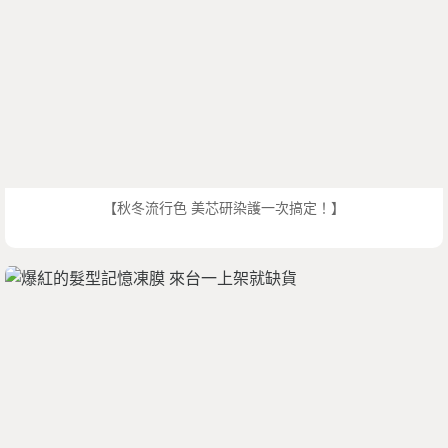
【秋冬流行色 美芯研染護一次搞定！】