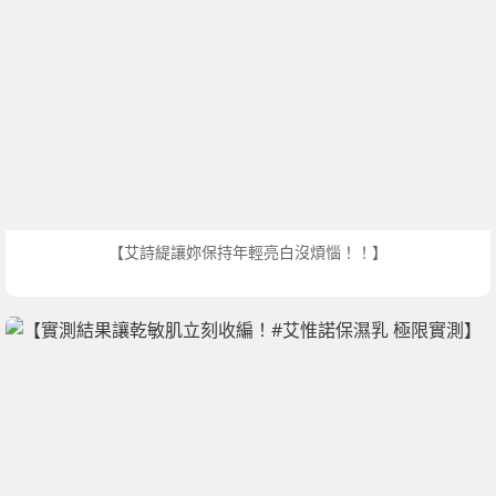
【艾詩緹讓妳保持年輕亮白沒煩惱！！】