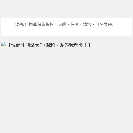
【乾敏肌換季保養揭秘，吸收、保濕、鎖水、屏障大PK！】