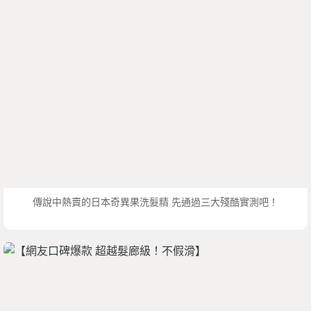
傳說中熱賣的日本奇異果洗髮精 先通過三大殘酷實測吧！