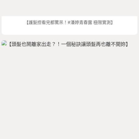
【護髮控看完都驚呆！#潘婷青春露 極限實測】