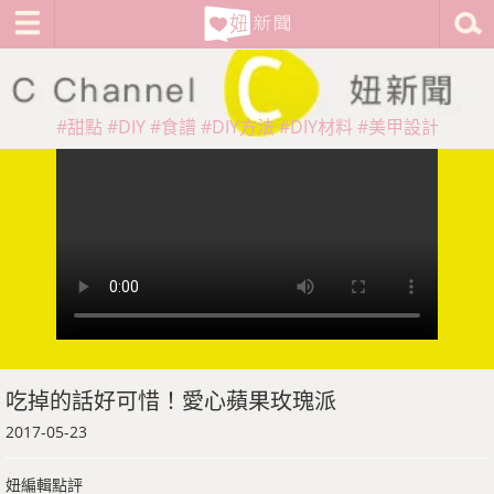
#甜點
#DIY
#食譜
#DIY方法
#DIY材料
#美甲設計
吃掉的話好可惜！愛心蘋果玫瑰派
2017-05-23
妞編輯點評