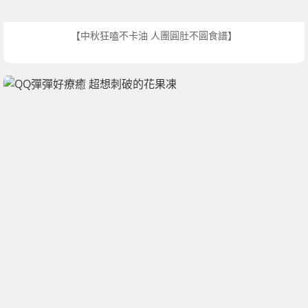
【中秋狂嗑不卡油 人團圓肚不圓食譜】