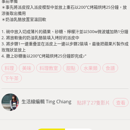
事前準備
＊事先將派皮捏入派皮模型中並放上重石以200℃烤箱烘烤25分鐘，放
涼後取出備用
＊奶油乳酪放置室溫回軟
1. 碗中放入切成薄片的蘋果、砂糖、檸檬汁並以500w微波爐加熱1分鐘
2. 將放軟後的奶油乳酪裝填入烤好的派皮中
3. 將步驟1一邊重疊並在派皮上一邊以步驟2裝填。最後把蘋果片製作成
玫瑰狀並放上
4. 撒上砂糖後以200℃烤箱烘烤25分鐘即完成♪"
料理
美味
料理教室
甜點
水果類
食譜
下午茶
生活線編輯 Ting Chiang
點評了27隻影片
查看