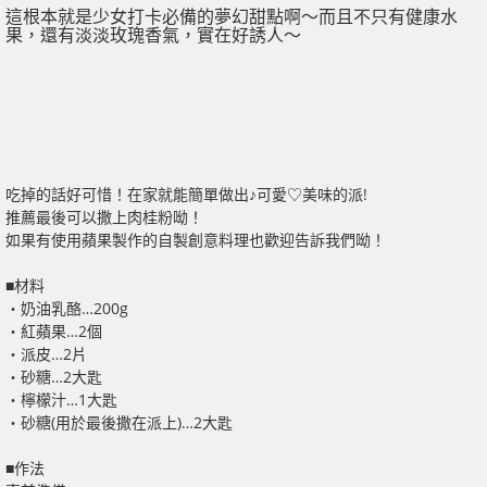
這根本就是少女打卡必備的夢幻甜點啊～而且不只有健康水
果，還有淡淡玫瑰香氣，實在好誘人～
吃掉的話好可惜！在家就能簡單做出♪可愛♡美味的派!
推薦最後可以撒上肉桂粉呦！
如果有使用蘋果製作的自製創意料理也歡迎告訴我們呦！
■材料
・奶油乳酪…200g
・紅蘋果…2個
・派皮…2片
・砂糖…2大匙
・檸檬汁…1大匙
・砂糖(用於最後撒在派上)…2大匙
■作法