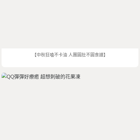
【中秋狂嗑不卡油 人團圓肚不圓食譜】