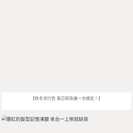
【秋冬流行色 美芯研染護一次搞定！】