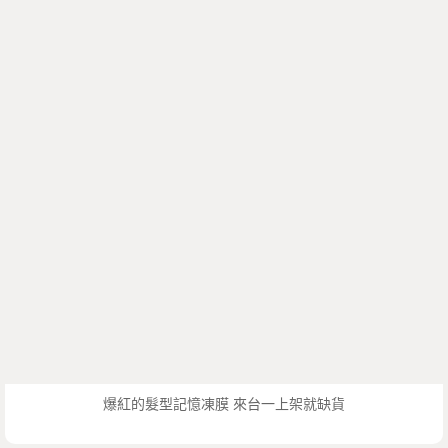
爆紅的髮型記憶凍膜 來台一上架就缺貨