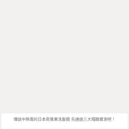
傳說中熱賣的日本奇異果洗髮精 先通過三大殘酷實測吧！