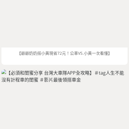
【爺爺奶奶搭小黃現省72元！公車VS.小黃一次看懂】