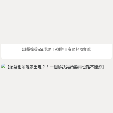
【護髮控看完都驚呆！#潘婷青春露 極限實測】