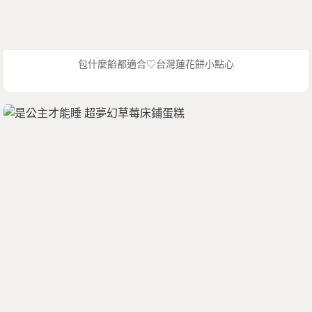
包什麼餡都適合♡台灣蓮花餅小點心