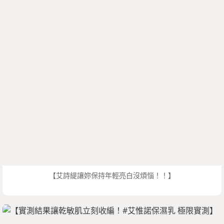
【艾詩緹讓妳保持年輕亮白沒煩惱！！】