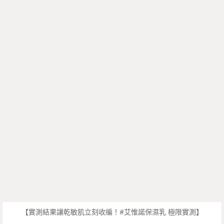
【實測結果讓乾敏肌立刻收編！#艾惟諾保濕乳 極限實測】