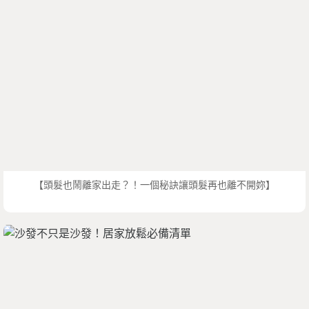
【頭髮也鬧離家出走？！一個秘訣讓頭髮再也離不開妳】