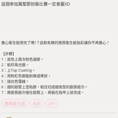
這個參加萬聖節扮裝比賽一定會贏XD
擔心衛生紙用完了嗎?？這款有趣的捲筒衛生紙指彩讓你不再擔心！
【步驟】
1：底色上兩次粉色凝膠。
2：粘珍珠光膜。
3：上Top Coating。
4：用粉紅色樹脂粉做成棒狀。
5：插白色電線。
6：細的鋁管上塗粘膠，粘住切成細長型的廚房紙巾。
7：將廚房紙巾捲在鋁管上，再裝在指甲上就完成。
捲筒衛生紙
指彩
DIY