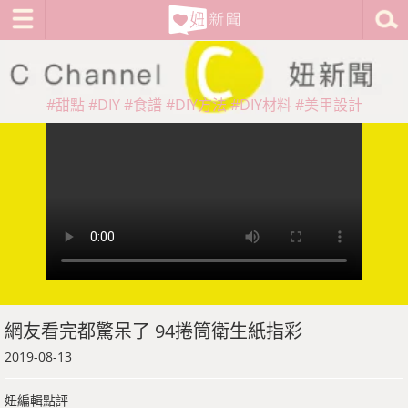
#甜點
#DIY
#食譜
#DIY方法
#DIY材料
#美甲設計
網友看完都驚呆了 94捲筒衛生紙指彩
2019-08-13
妞編輯點評