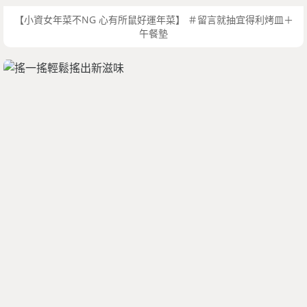
【小資女年菜不NG 心有所鼠好運年菜】 ＃留言就抽宜得利烤皿＋
午餐墊