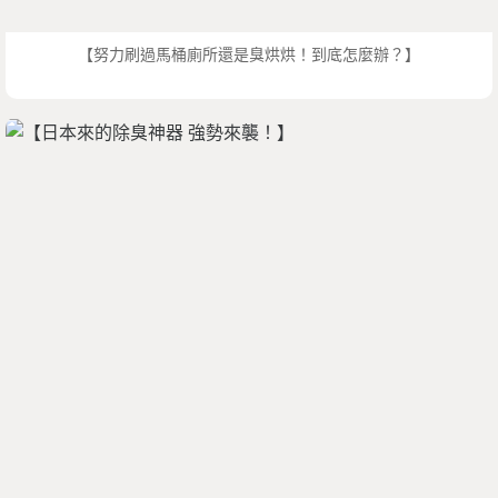
【努力刷過馬桶廁所還是臭烘烘！到底怎麼辦？】