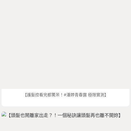
【護髮控看完都驚呆！#潘婷青春露 極限實測】