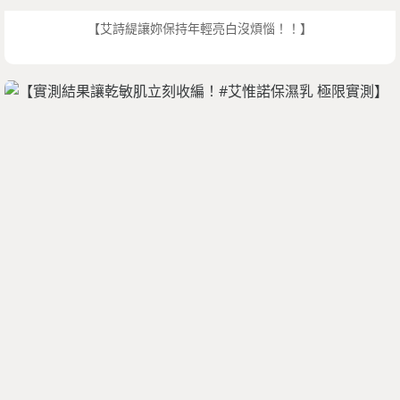
【艾詩緹讓妳保持年輕亮白沒煩惱！！】