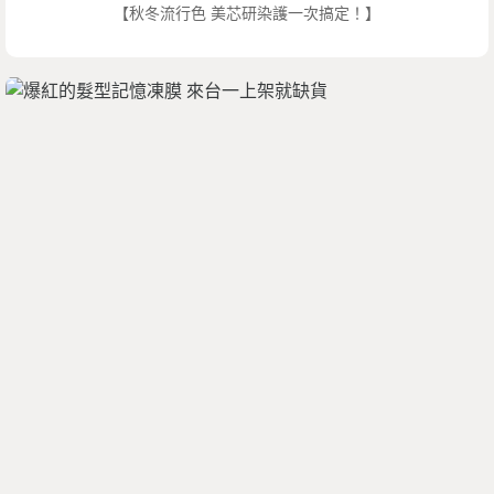
【秋冬流行色 美芯研染護一次搞定！】