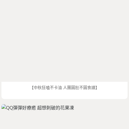
【中秋狂嗑不卡油 人團圓肚不圓食譜】