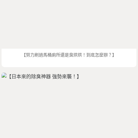
【努力刷過馬桶廁所還是臭烘烘！到底怎麼辦？】