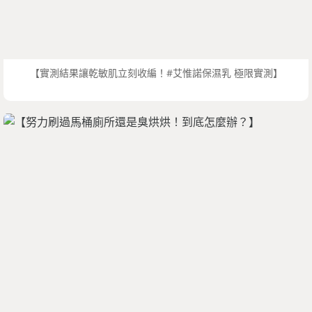
【實測結果讓乾敏肌立刻收編！#艾惟諾保濕乳 極限實測】