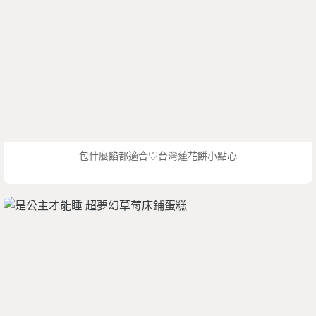
包什麼餡都適合♡台灣蓮花餅小點心