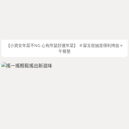
【小資女年菜不NG 心有所鼠好運年菜】 ＃留言就抽宜得利烤皿＋
午餐墊