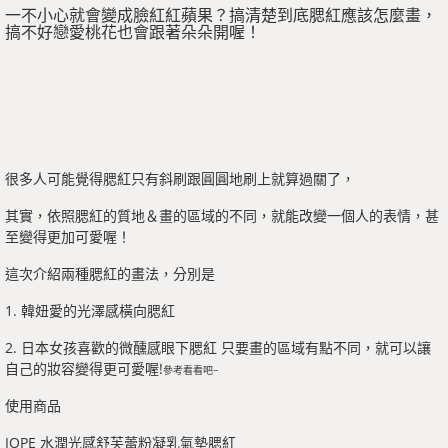
一不小心就會變成臉紅紅蘋果？搞清楚到底腮紅應該怎麼畫，
搞不好戀愛桃花也會跟著朵朵開喔！
很多人可能覺得腮紅只有斜刷跟圓圓地刷上就算過關了，
其實，依照腮紅的質地＆畫的區域的不同，就能改變一個人的表情，甚
至變得更加可愛喔！
這次介紹兩種腮紅的畫法，分別是
1. 韓妞愛的光澤感橫向腮紅
2. 日本女孩喜歡的微醺感眼下腮紅 只要畫的區域有點不同，就可以讓
自己的妝容變得更可愛喔!
參考看看吧~
使用商品
IOPE 水潤光感舒芙蕾粉凝乳氣墊腮紅