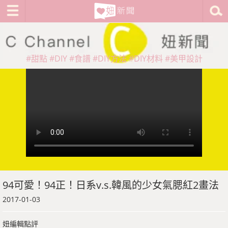
#甜點
#DIY
#食譜
#DIY方法
#DIY材料
#美甲設計
94可愛！94正！日系v.s.韓風的少女氣腮紅2畫法
2017-01-03
妞編輯點評