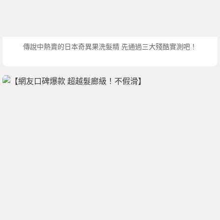
傳說中熱賣的日本奇異果洗髮精 先通過三大殘酷實測吧！