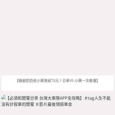
【爺爺奶奶搭小黃現省72元！公車VS.小黃一次看懂】