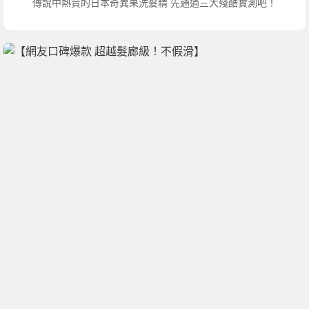
傳說中熱賣的日本奇異果洗髮精 先通過三大殘酷實測吧！