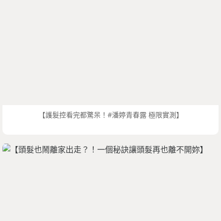
【護髮控看完都驚呆！#潘婷青春露 極限實測】