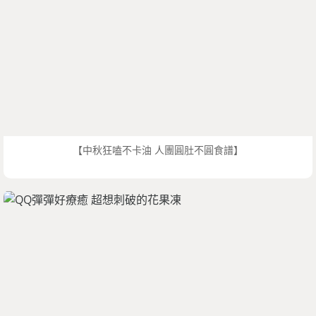
【中秋狂嗑不卡油 人團圓肚不圓食譜】