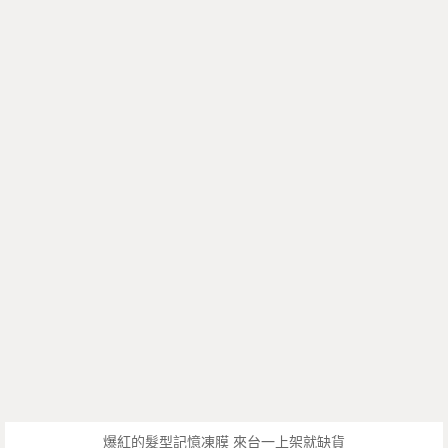
爆紅的髮型記憶凍膜 來台一上架就缺貨