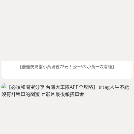
【爺爺奶奶搭小黃現省72元！公車VS.小黃一次看懂】