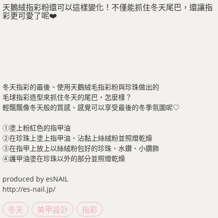
天鵝絨指彩粉還可以這樣變化！不僅能抓住冬天尾巴，還讓指
彩更可愛了呢❤️
冬天指彩的最後、使用天鵝絨毛指彩粉與珍珠做出的
毛球指彩造型來抓住冬天的尾巴，怎麼樣？
輕飄飄像冬天般的質感、感覺可以享受最後的冬季氛圍呢♡
①塗上粉紅色的指甲油
②在珍珠上塗上指甲油、沾黏上絲絨粉並照燈乾燥
③在指甲上放上以絲絨粉包好的珍珠、水鑽、小鑽飾
④護甲油塗在珍珠以外的部分並照燈乾燥
produced by esNAIL
http://es-nail.jp/
冬天
美甲設計
指彩