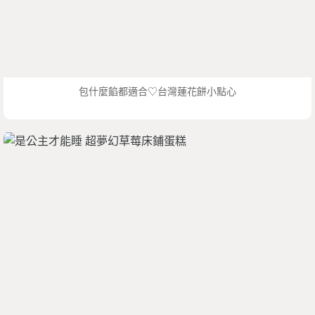
包什麼餡都適合♡台灣蓮花餅小點心