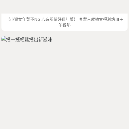
【小資女年菜不NG 心有所鼠好運年菜】 ＃留言就抽宜得利烤皿＋
午餐墊