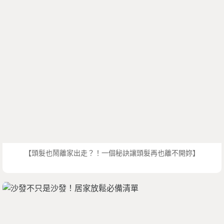
【頭髮也鬧離家出走？！一個秘訣讓頭髮再也離不開妳】