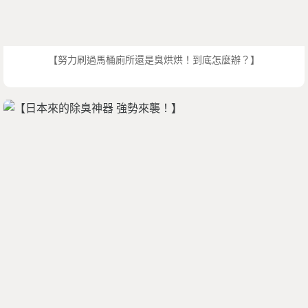
【努力刷過馬桶廁所還是臭烘烘！到底怎麼辦？】