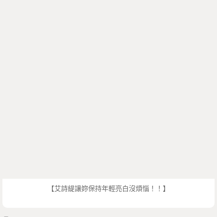
【艾詩緹讓妳保持年輕亮白沒煩惱！！】