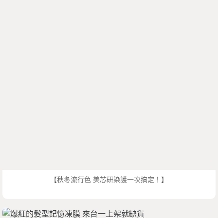
【秋冬流行色 美芯研染護一次搞定！】