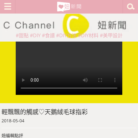
#甜點
#DIY
#食譜
#DIY方法
#DIY材料
#美甲設計
輕飄飄的觸感♡天鵝絨毛球指彩
2018-05-04
妞編輯點評