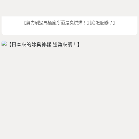
【努力刷過馬桶廁所還是臭烘烘！到底怎麼辦？】