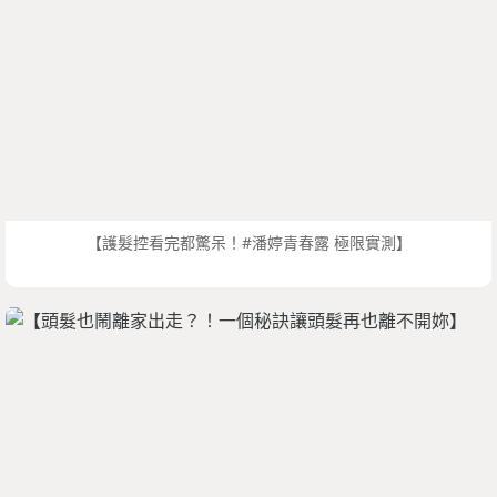
【護髮控看完都驚呆！#潘婷青春露 極限實測】