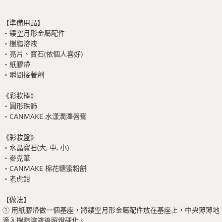
【準備用品】
・鏤空月形金屬配件
・樹脂溶液
・亮片、寶石(依個人喜好)
・紙膠帶
・瞬間接著劑
《彩妝棒》
・圓形珠飾
・CANMAKE 水漾潤澤唇膏
《彩妝盤》
・水晶寶石(大, 中, 小)
・麥克筆
・CANMAKE 棉花糖蜜粉餅
・老虎鉗
【做法】
① 用紙膠帶做一個基座，將鏤空月形金屬配件放在基座上，中央薄薄地
滴入樹脂溶液後照燈硬化。