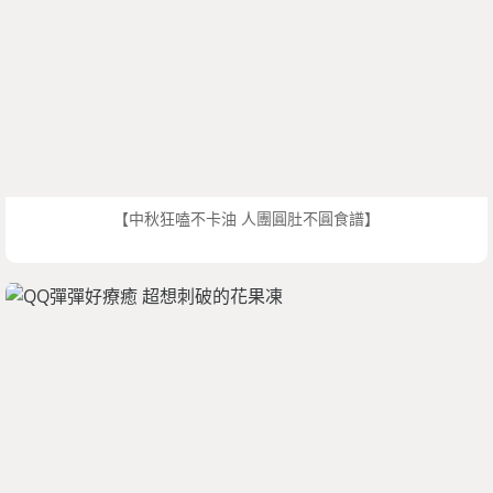
【中秋狂嗑不卡油 人團圓肚不圓食譜】