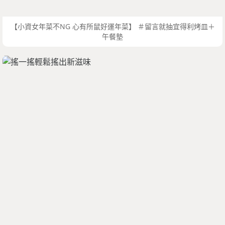
【小資女年菜不NG 心有所鼠好運年菜】 ＃留言就抽宜得利烤皿＋
午餐墊