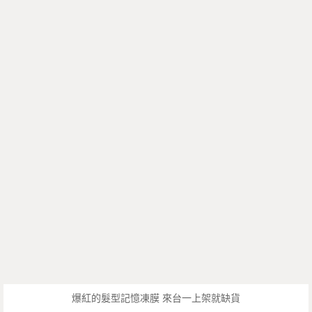
爆紅的髮型記憶凍膜 來台一上架就缺貨