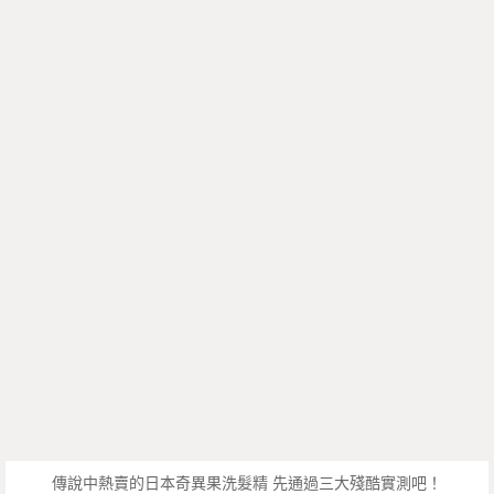
傳說中熱賣的日本奇異果洗髮精 先通過三大殘酷實測吧！