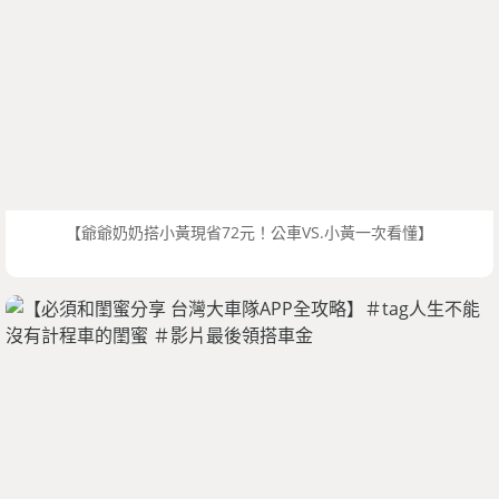
【爺爺奶奶搭小黃現省72元！公車VS.小黃一次看懂】