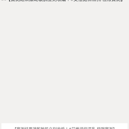
【實測結果讓乾敏肌立刻收編！#艾惟諾保濕乳 極限實測】