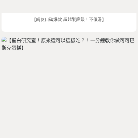
【網友口碑爆款 超越髮廊級！不假滑】