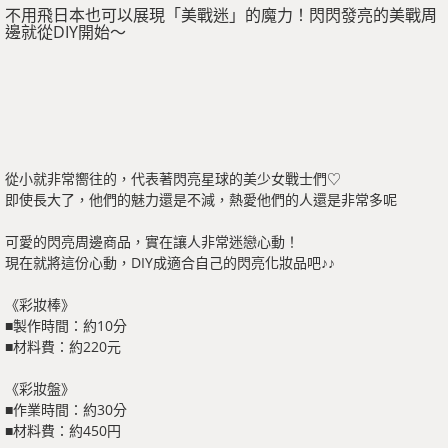
不用飛日本也可以展現「美戰迷」的魔力！閃閃發亮的美戰周
邊就從DIY開始～
從小就非常嚮往的，代表著閃亮星球的美少女戰士們♡
即使長大了，他們的魅力還是不減，熱愛他們的人還是非常多呢
可愛的閃亮周邊商品，實在讓人非常迷戀心動！
現在就將這份心動，DIY成適合自己的閃亮化妝品吧♪♪
《彩妝棒》
■製作時間：約10分
■材料費：約220元
《彩妝盤》
■作業時間：約30分
■材料費：約450円