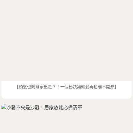
【頭髮也鬧離家出走？！一個秘訣讓頭髮再也離不開妳】