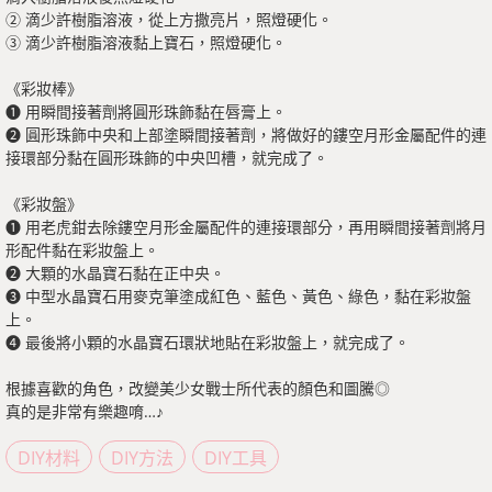
② 滴少許樹脂溶液，從上方撒亮片，照燈硬化。
③ 滴少許樹脂溶液黏上寶石，照燈硬化。
《彩妝棒》
❶ 用瞬間接著劑將圓形珠飾黏在唇膏上。
❷ 圓形珠飾中央和上部塗瞬間接著劑，將做好的鏤空月形金屬配件的連
接環部分黏在圓形珠飾的中央凹槽，就完成了。
《彩妝盤》
❶ 用老虎鉗去除鏤空月形金屬配件的連接環部分，再用瞬間接著劑將月
形配件黏在彩妝盤上。
❷ 大顆的水晶寶石黏在正中央。
❸ 中型水晶寶石用麥克筆塗成紅色、藍色、黃色、綠色，黏在彩妝盤
上。
❹ 最後將小顆的水晶寶石環狀地貼在彩妝盤上，就完成了。
根據喜歡的角色，改變美少女戰士所代表的顏色和圖騰◎
真的是非常有樂趣唷…♪
DIY材料
DIY方法
DIY工具