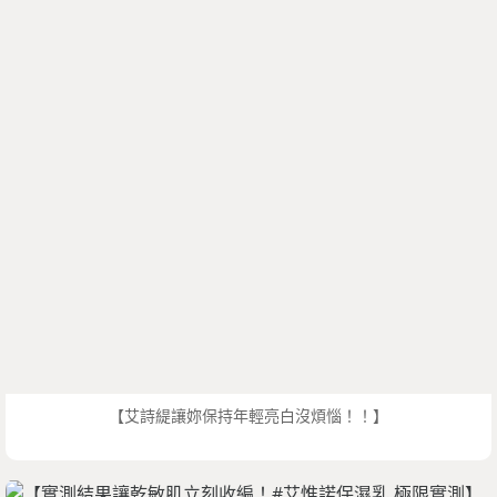
【艾詩緹讓妳保持年輕亮白沒煩惱！！】