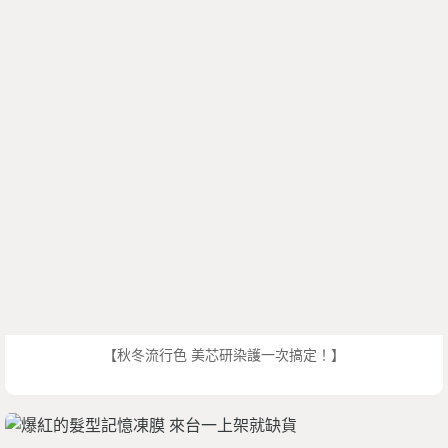
【秋冬流行色 美芯研染護一次搞定！】