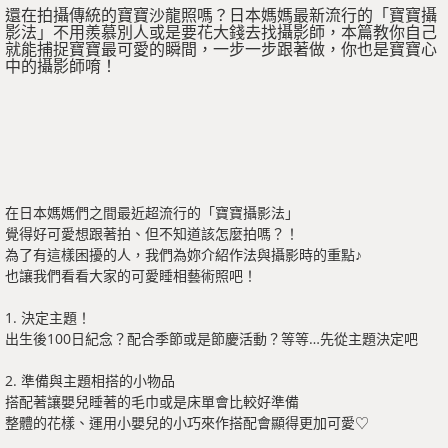
還在拍攝傳統的寶寶沙龍照嗎？日本媽媽最新流行的「寶寶攝
影法」不用羨慕別人或是要花大錢去找攝影師，本篇教你自己
就能捕捉寶寶最可愛的瞬間，一步一步跟著做，你也是寶寶心
中的攝影師唷！
在日本媽媽們之間最近超流行的「寶寶攝影法」
覺得好可愛想跟著拍、但不知道該怎麼拍嗎？！
為了有這樣困擾的人，我們為妳介紹作法與攝影時的重點♪
也讓我們看看大家的可愛睡相藝術照吧！
1. 決定主題！
出生後100日紀念？配合季節或是節慶活動？等等…先從主題決定吧
2. 準備與主題相搭的小物品
搭配著讓嬰兒睡著的毛巾或是床單會比較好準備
整體的花樣、運用小嬰兒的小巧來作搭配會顯得更加可愛♡