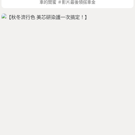
車的閨蜜 ＃影片最後領搭車金