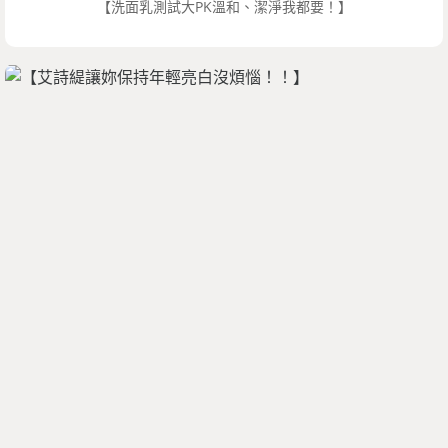
【洗面乳測試大PK溫和、潔淨我都要！】