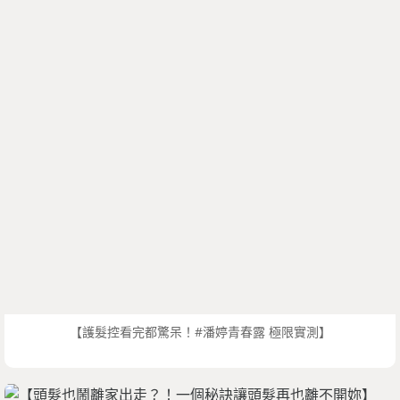
【護髮控看完都驚呆！#潘婷青春露 極限實測】