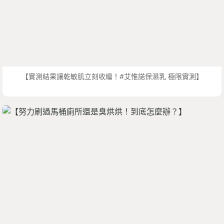
【實測結果讓乾敏肌立刻收編！#艾惟諾保濕乳 極限實測】