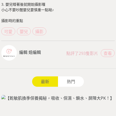
3. 嬰兒睡著後就開始攝影囉
小心不要吵醒嬰兒要慎重一點呦♪
攝影時的重點
可愛
嬰兒
攝影
編輯 妞編輯
點評了293隻影片
查看
最新
熱門