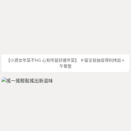
【小資女年菜不NG 心有所鼠好運年菜】 ＃留言就抽宜得利烤皿＋
午餐墊