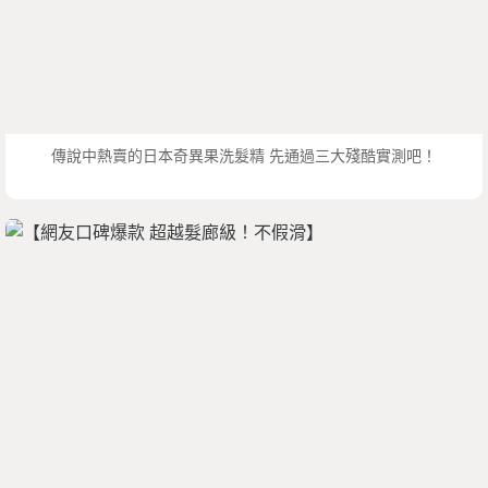
傳說中熱賣的日本奇異果洗髮精 先通過三大殘酷實測吧！