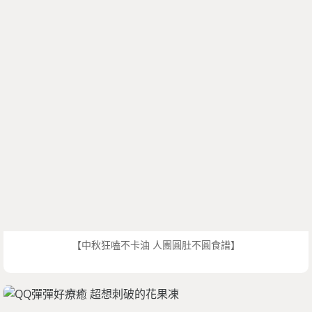
【中秋狂嗑不卡油 人團圓肚不圓食譜】