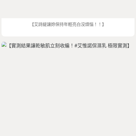
【艾詩緹讓妳保持年輕亮白沒煩惱！！】