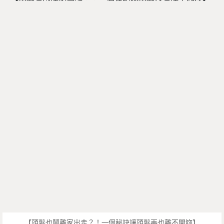
【頭髮也鬧離家出走？！一個秘訣讓頭髮再也離不開妳】