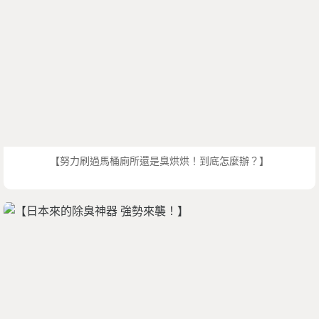
【努力刷過馬桶廁所還是臭烘烘！到底怎麼辦？】