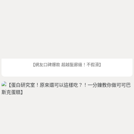
【網友口碑爆款 超越髮廊級！不假滑】