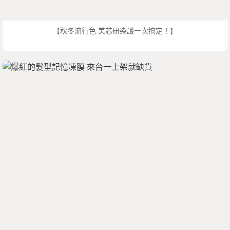
【秋冬流行色 美芯研染護一次搞定！】