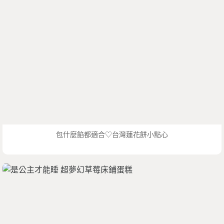
包什麼餡都適合♡台灣蓮花餅小點心