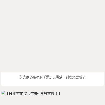
【努力刷過馬桶廁所還是臭烘烘！到底怎麼辦？】