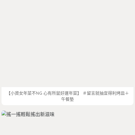
【小資女年菜不NG 心有所鼠好運年菜】 ＃留言就抽宜得利烤皿＋
午餐墊