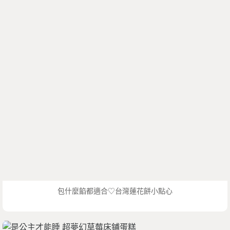
包什麼餡都適合♡台灣蓮花餅小點心