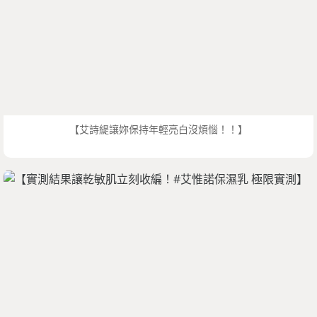
【艾詩緹讓妳保持年輕亮白沒煩惱！！】