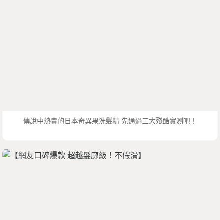
傳說中熱賣的日本奇異果洗髮精 先通過三大殘酷實測吧！