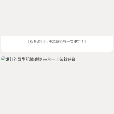
【秋冬流行色 美芯研染護一次搞定！】