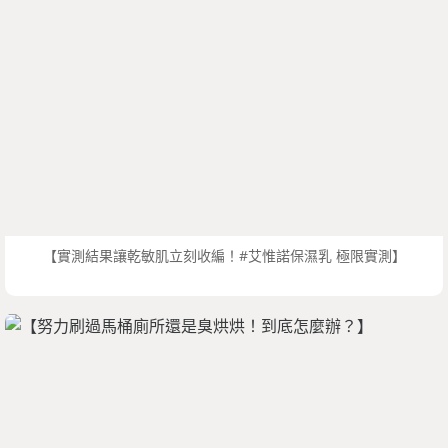
【實測結果讓乾敏肌立刻收編！#艾惟諾保濕乳 極限實測】