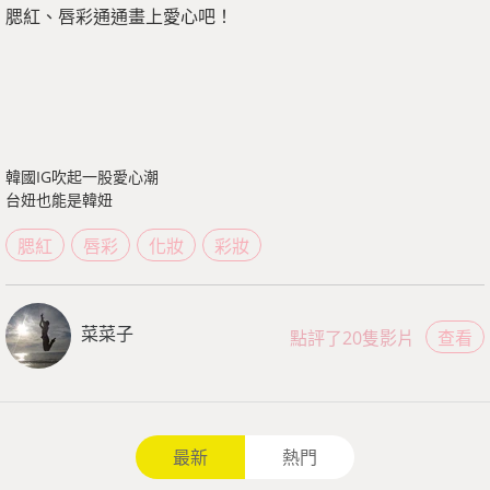
腮紅、唇彩通通畫上愛心吧！
韓國IG吹起一股愛心潮
台妞也能是韓妞
腮紅
唇彩
化妝
彩妝
菜菜子
點評了20隻影片
查看
最新
熱門