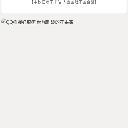
【中秋狂嗑不卡油 人團圓肚不圓食譜】