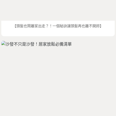
【頭髮也鬧離家出走？！一個秘訣讓頭髮再也離不開妳】