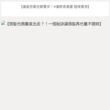
【護髮控看完都驚呆！#潘婷青春露 極限實測】