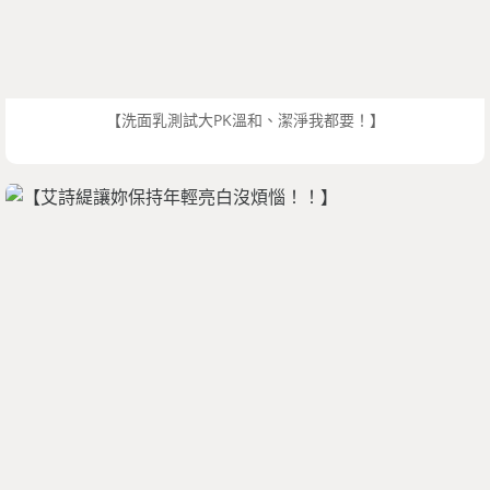
【洗面乳測試大PK溫和、潔淨我都要！】