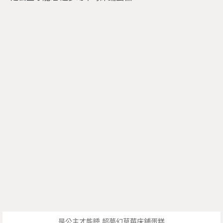
是公主才能睡 超夢幻草莓床鋪蛋糕