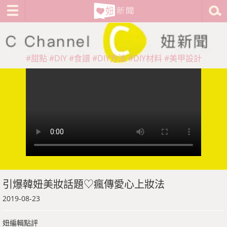
#甜點
#DIY
#食譜
#DIY方法
#DIY材料
#美甲設計
引爆韓妞美妝話題♡瘋傳愛心上妝法
2019-08-23
妞編輯點評