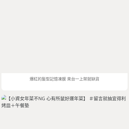
爆紅的髮型記憶凍膜 來台一上架就缺貨