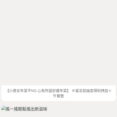
【小資女年菜不NG 心有所鼠好運年菜】 ＃留言就抽宜得利烤皿＋
午餐墊