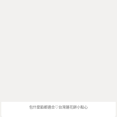
包什麼餡都適合♡台灣蓮花餅小點心