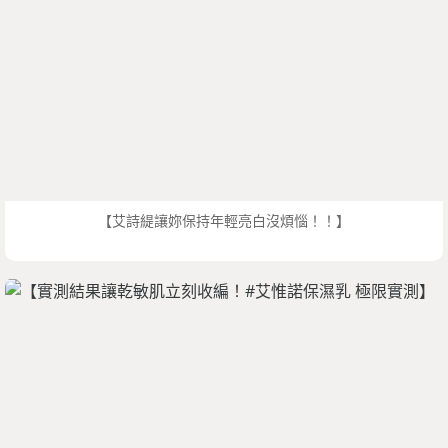
【艾詩緹讓妳保持年輕亮白沒煩惱！！】