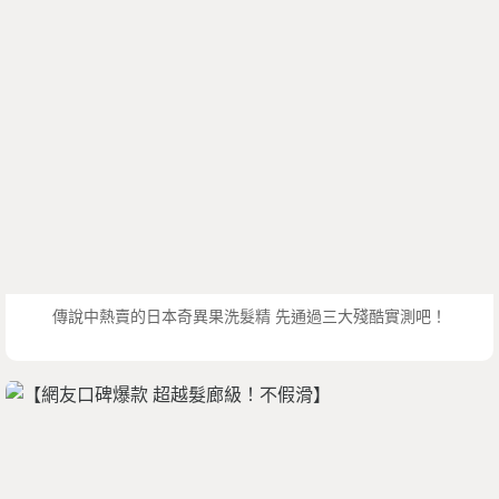
傳說中熱賣的日本奇異果洗髮精 先通過三大殘酷實測吧！