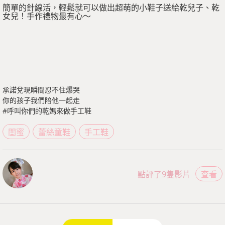
簡單的針線活，輕鬆就可以做出超萌的小鞋子送給乾兒子、乾
女兒！手作禮物最有心～
承諾兌現瞬間忍不住爆哭
你的孩子我們陪他一起走
#呼叫你們的乾媽來做手工鞋
閨蜜
蕾絲童鞋
手工鞋
點評了9隻影片
查看