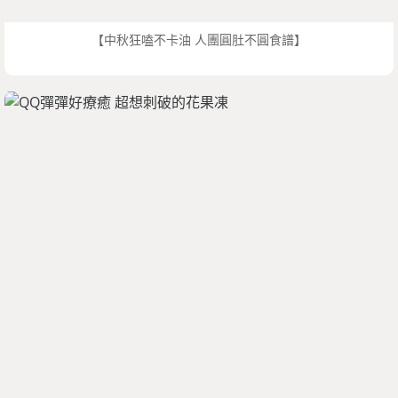
【中秋狂嗑不卡油 人團圓肚不圓食譜】