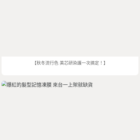
【秋冬流行色 美芯研染護一次搞定！】