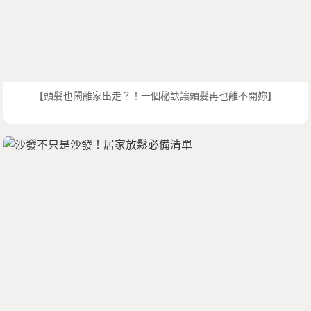
【頭髮也鬧離家出走？！一個秘訣讓頭髮再也離不開妳】