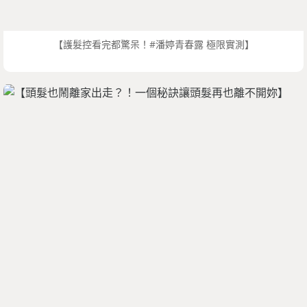
【護髮控看完都驚呆！#潘婷青春露 極限實測】