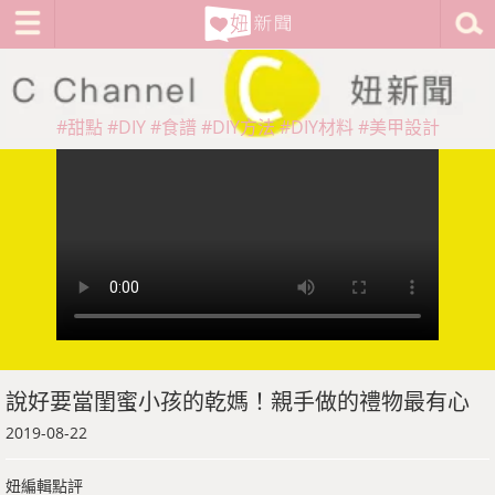
#甜點
#DIY
#食譜
#DIY方法
#DIY材料
#美甲設計
說好要當閨蜜小孩的乾媽！親手做的禮物最有心
2019-08-22
妞編輯點評