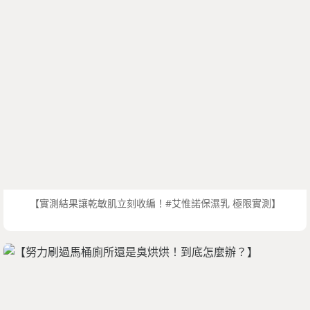
【實測結果讓乾敏肌立刻收編！#艾惟諾保濕乳 極限實測】