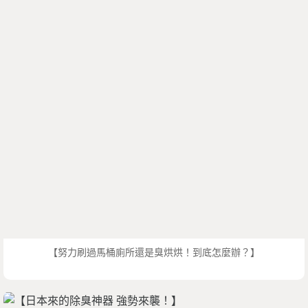
【努力刷過馬桶廁所還是臭烘烘！到底怎麼辦？】