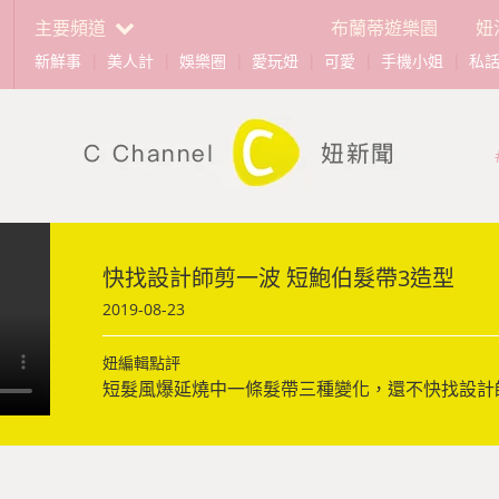
主要頻道
布蘭蒂遊樂園
妞
新鮮事
|
美人計
|
娛樂圈
|
愛玩妞
|
可愛
|
手機小姐
|
私
快找設計師剪一波 短鮑伯髮帶3造型
2019-08-23
妞編輯點評
短髮風爆延燒中一條髮帶三種變化，還不快找設計