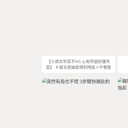
【小資女年菜不NG 心有所鼠好運年
菜】 ＃留言就抽宜得利烤皿＋午餐墊