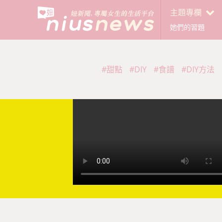
主題專欄
她們的習題
#甜點
#DIY
#食譜
#DIY方法