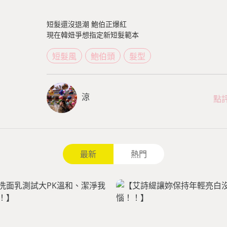
短髮還沒退潮 鮑伯正爆紅
現在韓妞爭想指定新短髮範本
短髮風
鮑伯頭
髮型
涼
點
最新
熱門