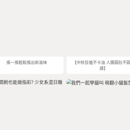
搖一搖輕鬆搖出新滋味
【中秋狂嗑不卡油 人團圓肚不
譜】