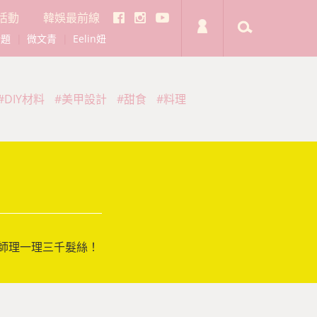
活動
韓娛最前線
話題
|
微文青
|
Eelin妞
#DIY材料
#美甲設計
#甜食
#料理
師理一理三千髮絲！