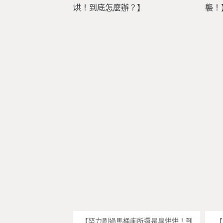
【努力刷過馬桶廁所還是臭烘烘！到
【