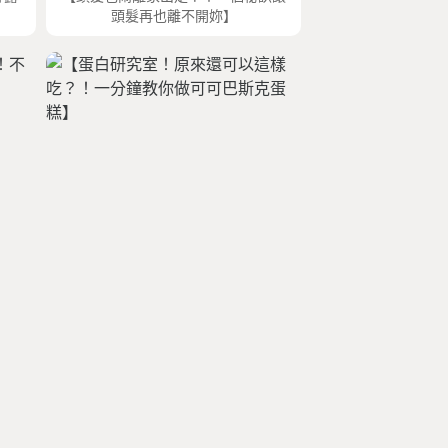
頭髮再也離不開妳】