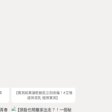
煩
【實測結果讓乾敏肌立刻收編！#艾惟
諾保濕乳 極限實測】