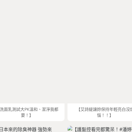
洗面乳測試大PK溫和、潔淨我都
【艾詩緹讓妳保持年輕亮白沒
要！】
惱！！】