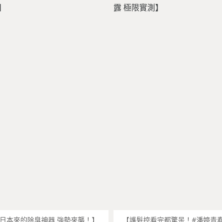
日本來的除臭神器 強勢來襲！】
【護髮控看完都驚呆！#潘婷青