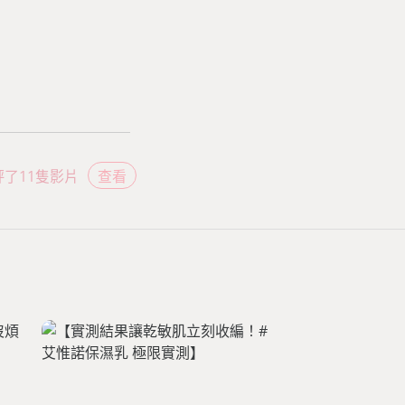
評了11隻影片
查看