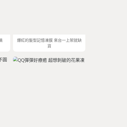
搞
爆紅的髮型記憶凍膜 來台一上架就缺
貨