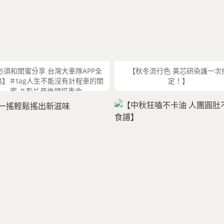
必須和閨蜜分享 台灣大車隊APP全
【秋冬流行色 美芯研染護一次
略】＃tag人生不能沒有計程車的閨
定！】
蜜 ＃影片最後領搭車金