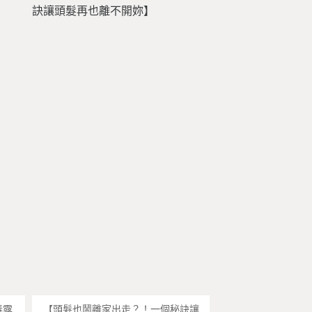
春露
【頭髮也鬧離家出走？！一個秘訣讓