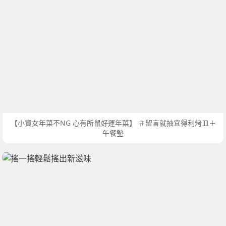
【小資女年菜不NG 心有所鼠好運年菜】 ＃留言就抽宜得利烤皿＋
午餐墊