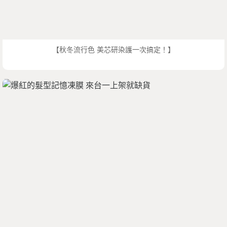
【秋冬流行色 美芯研染護一次搞定！】