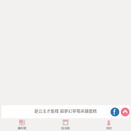
是公主才能睡 超夢幻草莓床鋪蛋糕