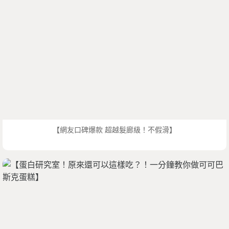
【網友口碑爆款 超越髮廊級！不假滑】