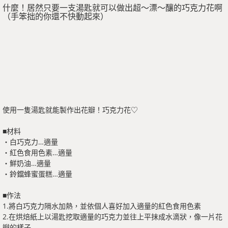
什麼！居然只要一支湯匙就可以做出超～漂～釀的巧克力花啊
（手笨拙的你還不快動起來）
使用一隻湯匙就能製作出花瓣！巧克力花♡
■材料
・白巧克力…適量
・紅色食用色素…適量
・鮮奶油…適量
・鈴鐺蜂蜜蛋糕…適量
■作法
1.將白巧克力隔水加熱，並依個人喜好加入適量的紅色食用色素
2.在烘焙紙上以湯匙挖取適量的巧克力並往上平抹成水滴狀，像一片花
瓣的樣子