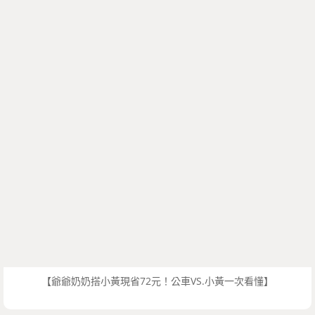
【爺爺奶奶搭小黃現省72元！公車VS.小黃一次看懂】