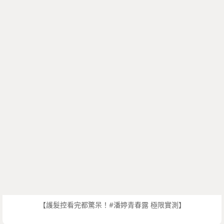
【護髮控看完都驚呆！#潘婷青春露 極限實測】