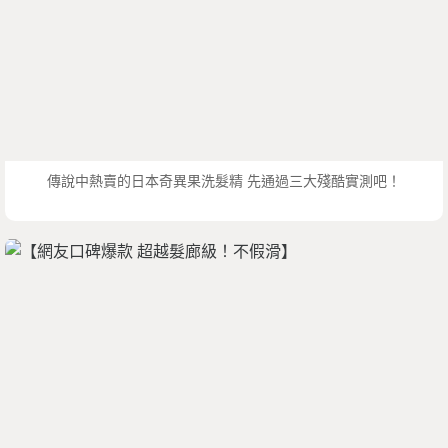
傳說中熱賣的日本奇異果洗髮精 先通過三大殘酷實測吧！