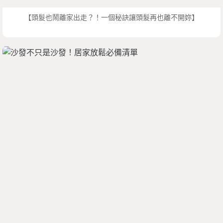
【頭髮也鬧離家出走？！一個秘訣讓頭髮再也離不開妳】