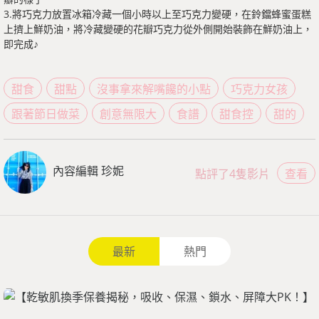
3.將巧克力放置冰箱冷藏一個小時以上至巧克力變硬，在鈴鐺蜂蜜蛋糕
上擠上鮮奶油，將冷藏變硬的花瓣巧克力從外側開始裝飾在鮮奶油上，
即完成♪
甜食
甜點
沒事拿來解嘴饞的小點
巧克力女孩
跟著節日做菜
創意無限大
食譜
甜食控
甜的
內容編輯 珍妮
點評了4隻影片
查看
最新
熱門