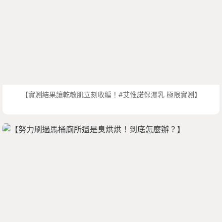
【實測結果讓乾敏肌立刻收編！#艾惟諾保濕乳 極限實測】