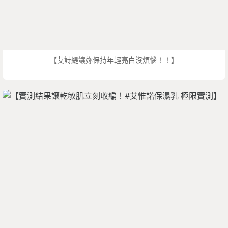
【艾詩緹讓妳保持年輕亮白沒煩惱！！】