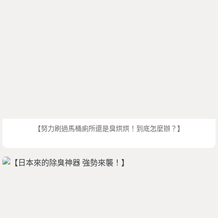
【努力刷過馬桶廁所還是臭烘烘！到底怎麼辦？】