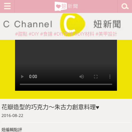
#甜點
#DIY
#食譜
#DIY方法
#DIY材料
#美甲設計
花瓣造型的巧克力～朱古力創意料理♥
2016-08-22
妞編輯點評