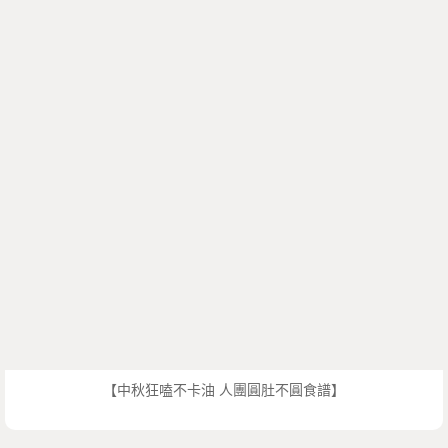
【中秋狂嗑不卡油 人團圓肚不圓食譜】