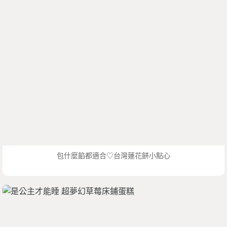
包什麼餡都適合♡台灣蓮花餅小點心