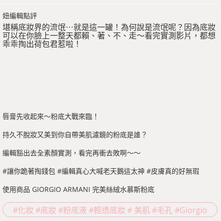
妞編輯點評
堪稱底妝界的流氓⋯就是這一罐！為何說是流氓呢？因為底妝
可以在你臉上一整天都賴、著、不、走～看完實測影片，都想
乖乖掏出荷包君惹啦！
唇膏先收起來～粉底大戰來臨！
持久不脫妝又美到你自帶美肌濾鏡的粉底是誰？
編輯豁出去全素顏實測，看完再衝去敗啊～～
#讓你跪著掏錢包 #編輯真心大喊老天鵝這太神 #皮膚真的好無瑕
使用商品 GIORGIO ARMANI 完美絲絨水慕斯粉底
#化妝 #底妝 #粉底液 #輕透底妝 # 美肌 #毛孔 #Giorgio