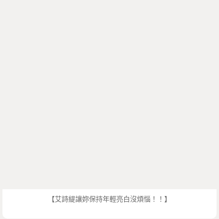
【艾詩緹讓妳保持年輕亮白沒煩惱！！】