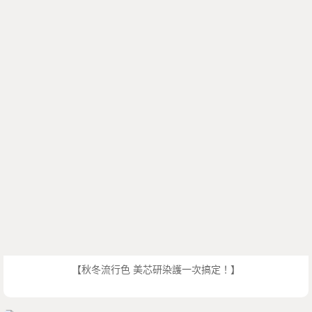
【秋冬流行色 美芯研染護一次搞定！】