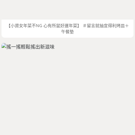
【小資女年菜不NG 心有所鼠好運年菜】 ＃留言就抽宜得利烤皿＋
午餐墊