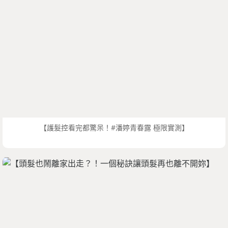
【護髮控看完都驚呆！#潘婷青春露 極限實測】