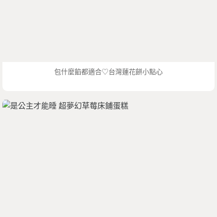
包什麼餡都適合♡台灣蓮花餅小點心