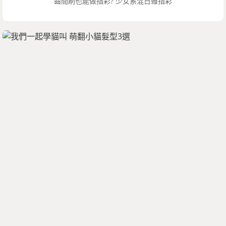
齒間刷也能做指彩? 少女系混日雜指彩