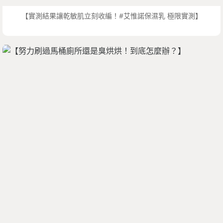
【實測結果讓乾敏肌立刻收編！#艾惟諾保濕乳 極限實測】