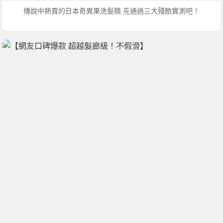
傳說中熱賣的日本奇異果洗髮精 先通過三大殘酷實測吧！