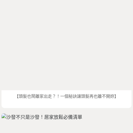
【頭髮也鬧離家出走？！一個秘訣讓頭髮再也離不開妳】