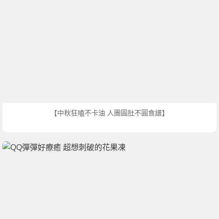
【中秋狂嗑不卡油 人團圓肚不圓食譜】