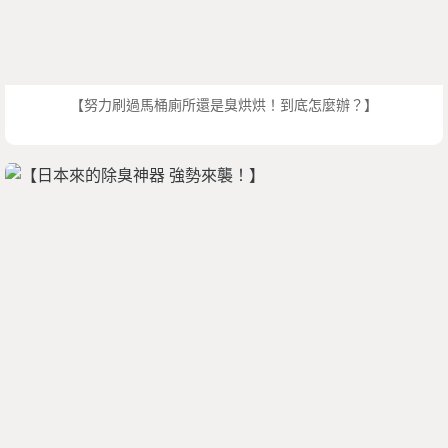
【努力刷過馬桶廁所還是臭烘烘！到底怎麼辦？】