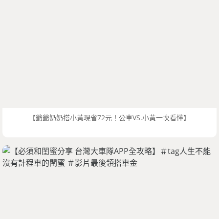
【爺爺奶奶搭小黃現省72元！公車VS.小黃一次看懂】