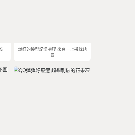
搞
爆紅的髮型記憶凍膜 來台一上架就缺
貨