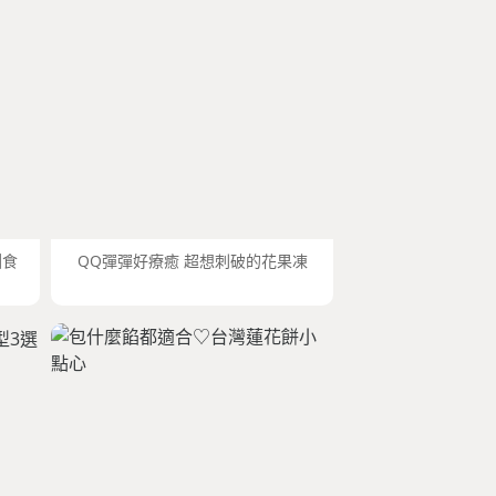
圓食
QQ彈彈好療癒 超想刺破的花果凍