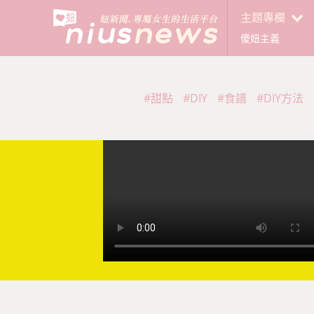
主題專欄
傻妞主義
#甜點
#DIY
#食譜
#DIY方法