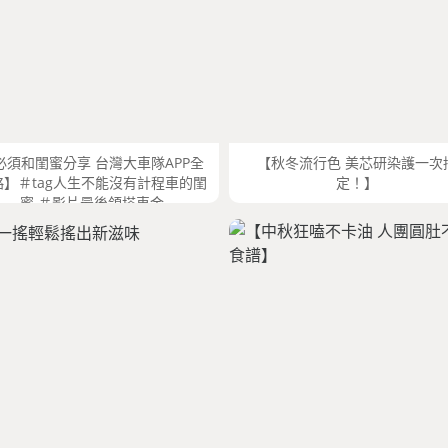
必須和閨蜜分享 台灣大車隊APP全
【秋冬流行色 美芯研染護一次
略】＃tag人生不能沒有計程車的閨
定！】
蜜 ＃影片最後領搭車金