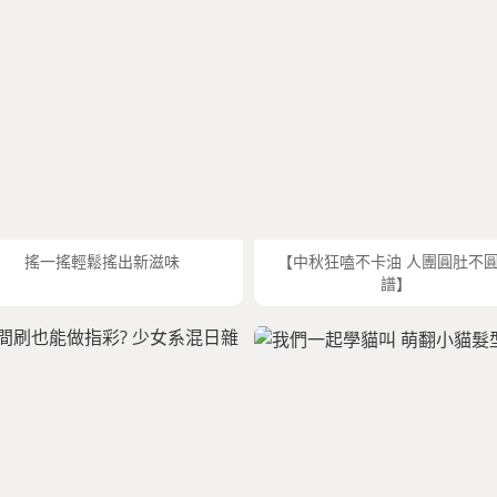
搖一搖輕鬆搖出新滋味
【中秋狂嗑不卡油 人團圓肚不
譜】