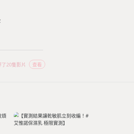
款
評了20隻影片
查看