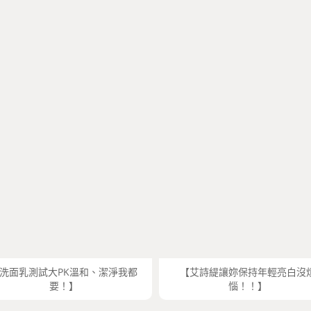
洗面乳測試大PK溫和、潔淨我都
【艾詩緹讓妳保持年輕亮白沒
要！】
惱！！】