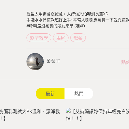
髮型太單調會沒誠意，太誇張又怕嚇到長輩XD
手殘水水們這款超好上手~平常大喇喇想氣質一下就靠這
#呼叫最沒氣質的朋友來學 (喂XD
髮型教學
馬尾
聚餐
菜菜子
點
最新
熱門