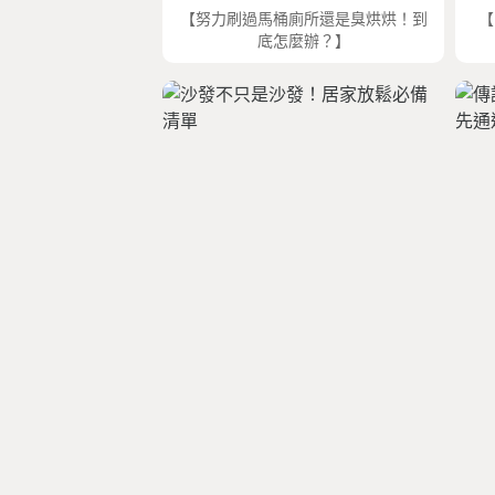
【努力刷過馬桶廁所還是臭烘烘！到
【
底怎麼辦？】