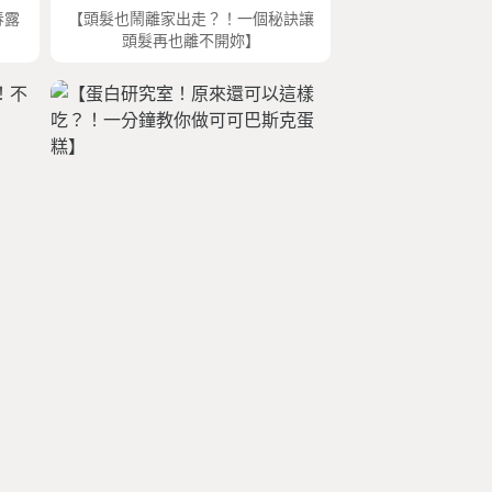
春露
【頭髮也鬧離家出走？！一個秘訣讓
頭髮再也離不開妳】