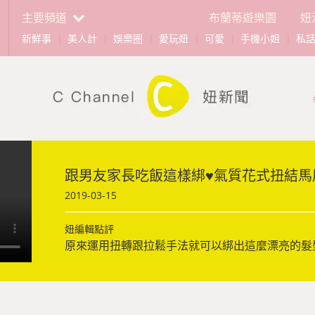
主要頻道
布蘭蒂遊樂園
妞
新鮮事
|
美人計
|
娛樂圈
|
愛玩妞
|
可愛
|
手機小姐
|
私
跟男友家長吃飯這樣綁♥氣質花式扭結馬
2019-03-15
妞編輯點評
原來運用扭轉跟拉鬆手法就可以綁出這麼漂亮的髮