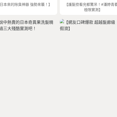
日本來的除臭神器 強勢來襲！】
【護髮控看完都驚呆！#潘婷青
極限實測】