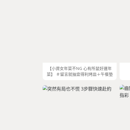
【小資女年菜不NG 心有所鼠好運年
菜】 ＃留言就抽宜得利烤皿＋午餐墊