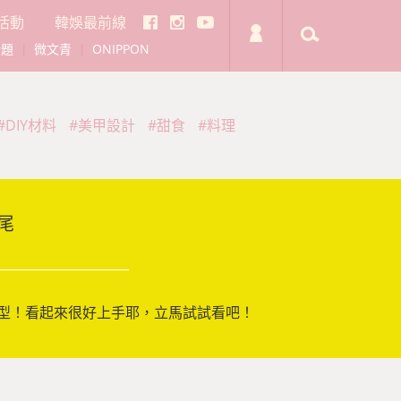
活動
韓娛最前線
話題
|
微文青
|
ONIPPON
#DIY材料
#美甲設計
#甜食
#料理
尾
型！看起來很好上手耶，立馬試試看吧！