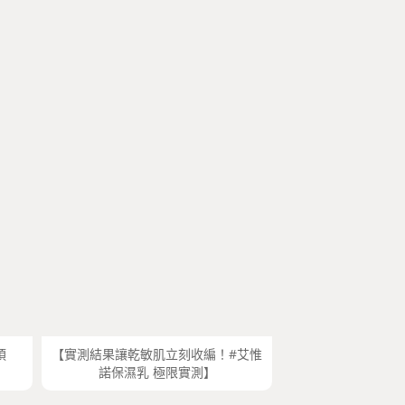
煩
【實測結果讓乾敏肌立刻收編！#艾惟
諾保濕乳 極限實測】