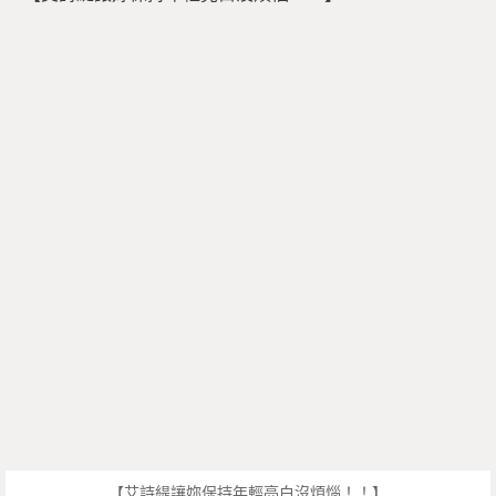
【艾詩緹讓妳保持年輕亮白沒煩惱！！】