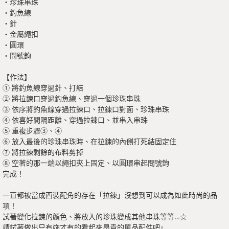
・珍珠串珠
・釣魚線
・針
・金屬繩扣
・圓環
・問號鉤
【作法】
① 將釣魚線穿過針、打結
② 將拉鍊口穿過釣魚線、穿過一個珍珠串珠
③ 依序將釣魚線穿過拉鍊口、拉鍊口對面、珍珠串珠
④ 依喜好間隔距離、穿過拉鍊口、並串入串珠
⑤ 重複步驟③、④
⑥ 放入最後的珍珠串珠時、在拉鍊的內側打死結固定住
⑦ 將拉鍊剩餘的布料剪掉
⑧ 空著的那一端以繩扣夾上固定、以圓環串起問號鉤
完成！
一直都被當成西裝配角的存在「拉鍊」沒想到可以成為如此時尚的品
項！
試著變化拉鍊的顏色、將放入的珍珠變成其他串珠等等…☆
請試著做出只有妳才有的看起來昂貴的單品配件吧♪