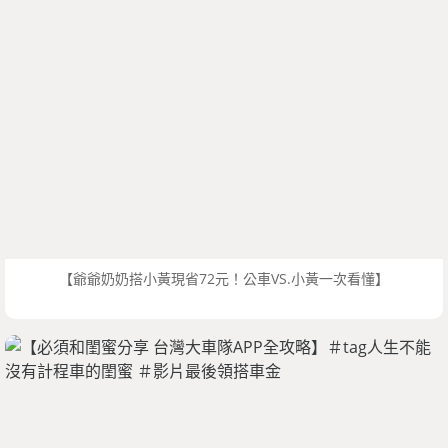
【爺爺奶奶搭小黃現省72元！公車VS.小黃一次看懂】