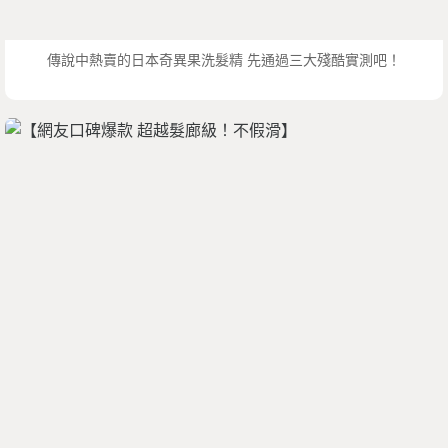
傳說中熱賣的日本奇異果洗髮精 先通過三大殘酷實測吧！