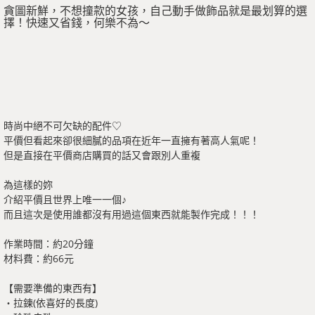
貪圖新鮮，不想撞款的女孩，自己動手做飾品就是最划算的選
擇！快速又省錢，何樂不為～
時尚中絕不可欠缺的配件♡
平價但看起來卻很細膩的品項在近年一直擁有著高人氣呢！
但是直接在平價商店購買的話又會跟別人重複
為這樣的妳
介紹平價且世界上唯一一個♪
而且這次是使用誰都沒有用過這個東西就能製作完成！！！
作業時間：約20分鐘
材料費：約66元
【需要準備的東西有】
・拉鍊(依喜好的長度)