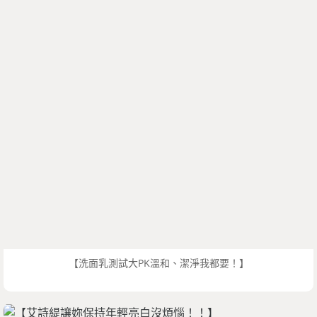
【洗面乳測試大PK溫和、潔淨我都要！】