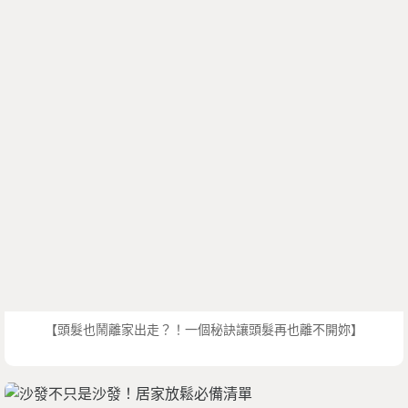
【頭髮也鬧離家出走？！一個秘訣讓頭髮再也離不開妳】