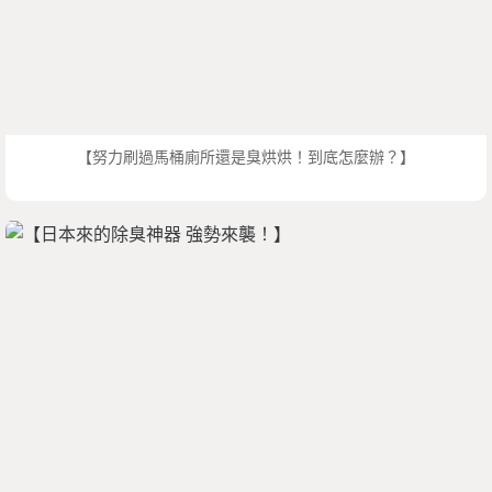
【努力刷過馬桶廁所還是臭烘烘！到底怎麼辦？】