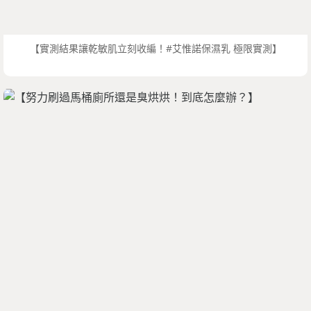
【實測結果讓乾敏肌立刻收編！#艾惟諾保濕乳 極限實測】