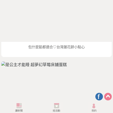
包什麼餡都適合♡台灣蓮花餅小點心