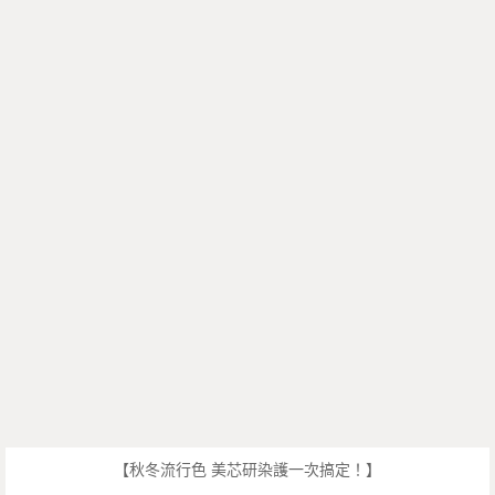
【秋冬流行色 美芯研染護一次搞定！】