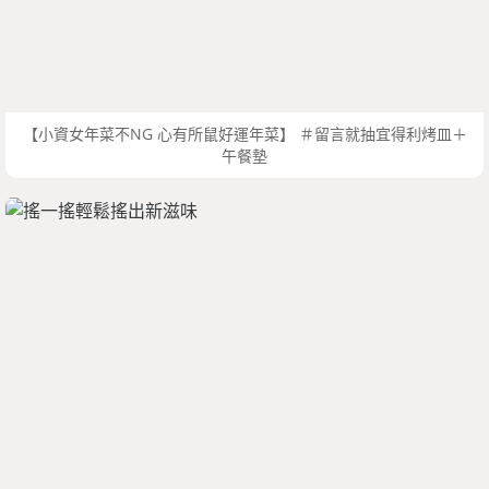
【小資女年菜不NG 心有所鼠好運年菜】 ＃留言就抽宜得利烤皿＋
午餐墊