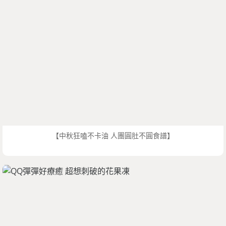
【中秋狂嗑不卡油 人團圓肚不圓食譜】