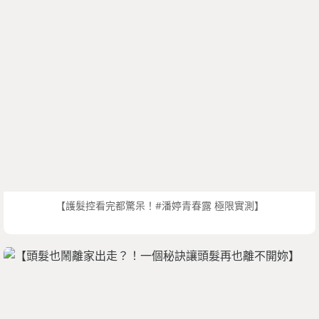
【護髮控看完都驚呆！#潘婷青春露 極限實測】