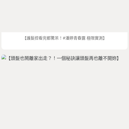
【護髮控看完都驚呆！#潘婷青春露 極限實測】