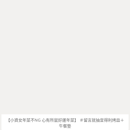
【小資女年菜不NG 心有所鼠好運年菜】 ＃留言就抽宜得利烤皿＋
午餐墊