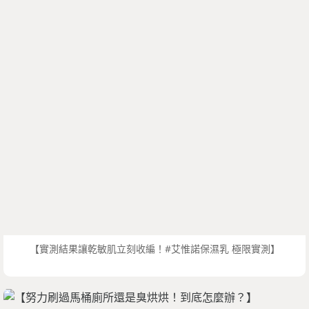
【實測結果讓乾敏肌立刻收編！#艾惟諾保濕乳 極限實測】