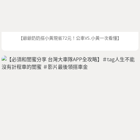
【爺爺奶奶搭小黃現省72元！公車VS.小黃一次看懂】