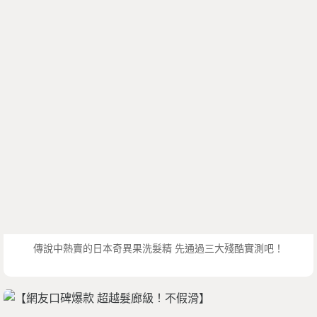
傳說中熱賣的日本奇異果洗髮精 先通過三大殘酷實測吧！