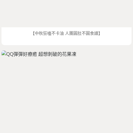
【中秋狂嗑不卡油 人團圓肚不圓食譜】