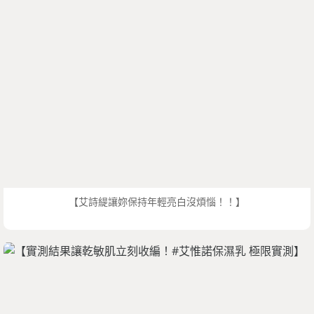
【艾詩緹讓妳保持年輕亮白沒煩惱！！】