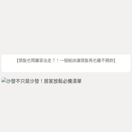
【頭髮也鬧離家出走？！一個秘訣讓頭髮再也離不開妳】