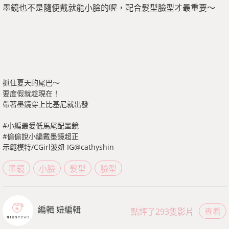
墨鏡也不是隨便戴就能小臉的喔，配合髮型臉型才最重要～
抓住夏天的尾巴～
要度假就趁現在！
帶著墨鏡穿上比基尼就出發
#小編最愛低馬尾配墨鏡
#偷偷說小編戴墨鏡超正
示範模特/CGirl波妞 IG@cathyshin
墨鏡
小臉
髮型
臉型
編輯 妞編輯
點評了293隻影片
查看