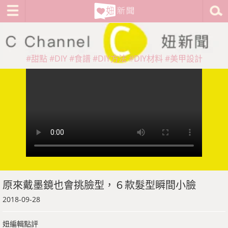
#甜點
#DIY
#食譜
#DIY方法
#DIY材料
#美甲設計
原來戴墨鏡也會挑臉型，６款髮型瞬間小臉
2018-09-28
妞編輯點評