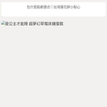
包什麼餡都適合♡台灣蓮花餅小點心