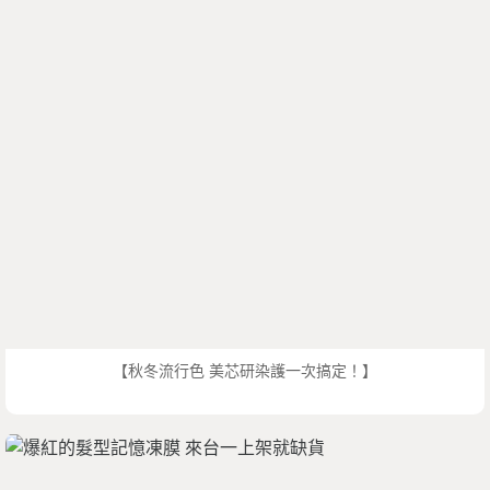
【秋冬流行色 美芯研染護一次搞定！】