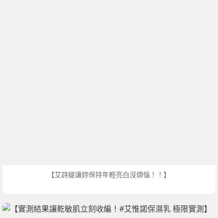
【艾詩緹讓妳保持年輕亮白沒煩惱！！】