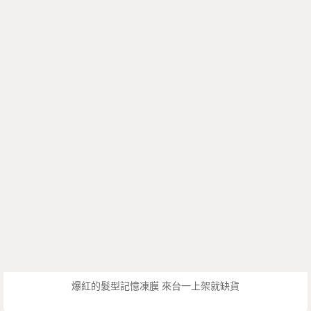
爆紅的髮型記憶凍膜 來台一上架就缺貨