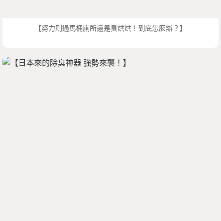
【努力刷過馬桶廁所還是臭烘烘！到底怎麼辦？】