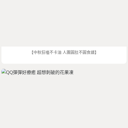
【中秋狂嗑不卡油 人團圓肚不圓食譜】