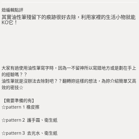
妞編輯點評
其實油性筆殘留下的痕跡很好去除，利用家裡的生活小物就能
KO它！
大家有過使用油性筆寫字時，因為一不留神所以寫錯地方或是劃在手上
的經驗嗎？？
油性筆就是沒辦法去除對吧？？翻轉妳這樣的想法，為妳介紹簡單又高
效的密技☆
【需要準備的有】
☆pattern 1 橡皮擦
☆pattern２ 護手霜、衛生紙
☆pattern３ 去光水、衛生紙