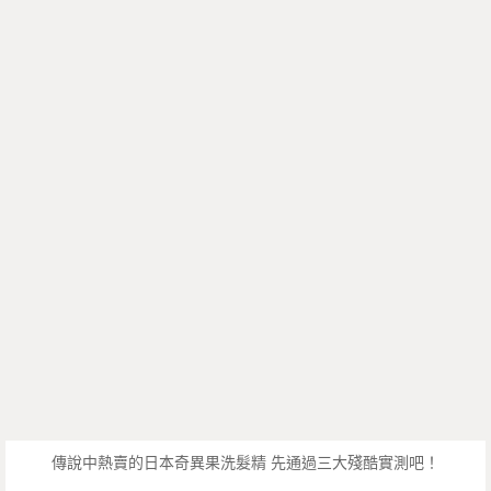
傳說中熱賣的日本奇異果洗髮精 先通過三大殘酷實測吧！