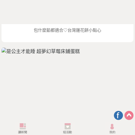
包什麼餡都適合♡台灣蓮花餅小點心