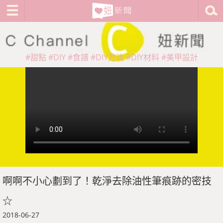
#甜點
#DIY
#食譜
#DIY方法
#DIY材料
#美甲設計
啊啊不小心劃到了！乾淨去除油性筆痕跡的密技
☆
2018-06-27