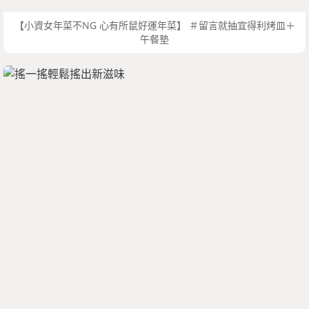
【小資女年菜不NG 心有所鼠好運年菜】 ＃留言就抽宜得利烤皿＋
午餐墊