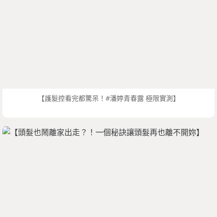
【護髮控看完都驚呆！#潘婷青春露 極限實測】