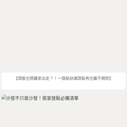
【頭髮也鬧離家出走？！一個秘訣讓頭髮再也離不開妳】