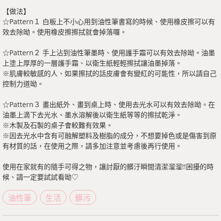
【做法】
☆Pattern１ 白板上不小心用到油性筆書寫的時候、使用橡皮擦可以有
效去除呦。使用橡皮擦擦拭就會掉落囉。
☆Pattern２ 手上沾到油性筆墨時、使用護手霜可以有效去除呦。油墨
上塗上厚厚的一層護手霜、以衛生紙輕輕擦拭讓油墨掉落。
※肌膚較敏感的人、如果擦拭的話皮膚會有變紅的可能性，所以請自己
控制力道呦。
☆Pattern３ 畫出紙外、畫到桌上時、使用去光水可以有效去除呦。在
油墨上滴下去光水、墨水溶解後以衛生紙等等的擦拭乾淨。
※木製及石製的桌子會較難有效果。
※因去光水中含有可融解塑料及樹脂的成分，不想要掉色或是傷害到原
有材質的話，在使用之際，請多加注意並考慮後再行使用。
使用在家就有的隨手可得之物，讓討厭的髒汙瞬間清潔溜溜!!困擾的時
候、請一定要試試看呦♡
油性筆
生活
髒污