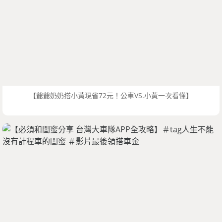
【爺爺奶奶搭小黃現省72元！公車VS.小黃一次看懂】