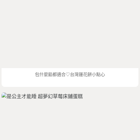
包什麼餡都適合♡台灣蓮花餅小點心