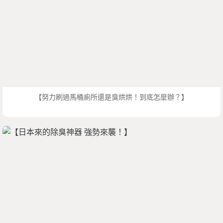
【努力刷過馬桶廁所還是臭烘烘！到底怎麼辦？】