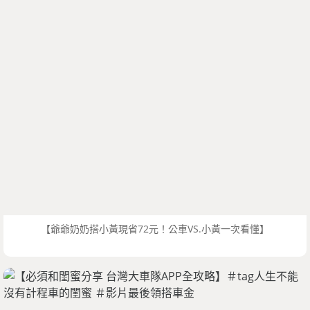
【爺爺奶奶搭小黃現省72元！公車VS.小黃一次看懂】