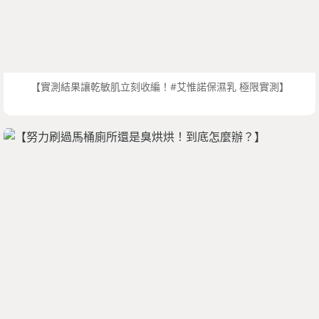
【實測結果讓乾敏肌立刻收編！#艾惟諾保濕乳 極限實測】