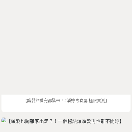
【護髮控看完都驚呆！#潘婷青春露 極限實測】