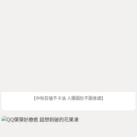
【中秋狂嗑不卡油 人團圓肚不圓食譜】