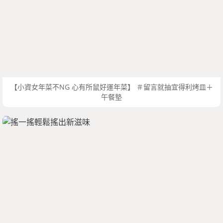
【小資女年菜不NG 心有所鼠好運年菜】 ＃留言就抽宜得利烤皿＋
午餐墊