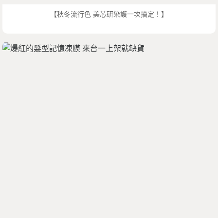
【秋冬流行色 美芯研染護一次搞定！】