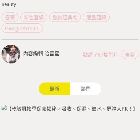
Beauty
唇膏
新色登場
熱銷經典款
限量回歸
GiorgioArmani
內容編輯 哈雷蜜
點評了67隻影片
查看
最新
熱門