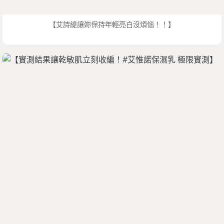
【艾詩緹讓妳保持年輕亮白沒煩惱！！】