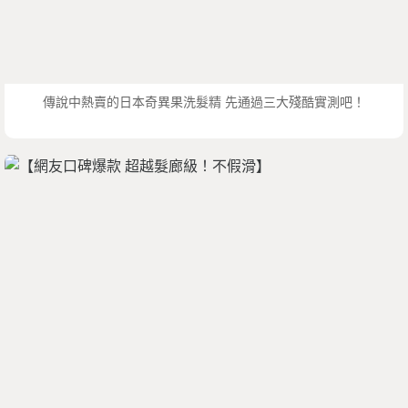
傳說中熱賣的日本奇異果洗髮精 先通過三大殘酷實測吧！