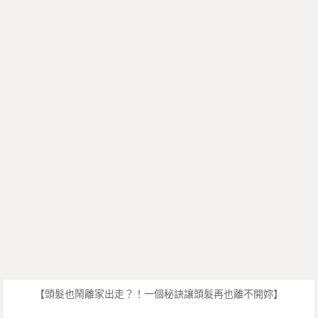
【頭髮也鬧離家出走？！一個秘訣讓頭髮再也離不開妳】