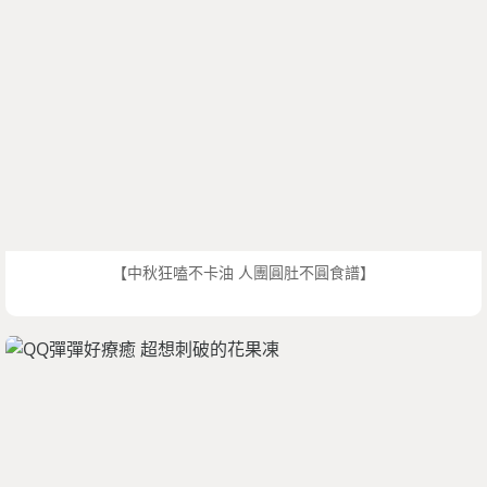
【中秋狂嗑不卡油 人團圓肚不圓食譜】