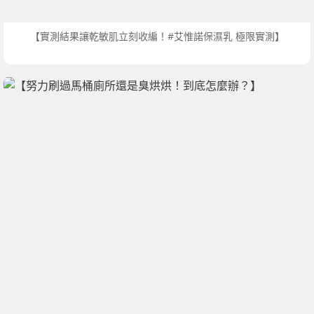
【實測結果讓乾敏肌立刻收編！#艾惟諾保濕乳 極限實測】