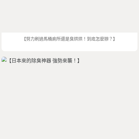
【努力刷過馬桶廁所還是臭烘烘！到底怎麼辦？】