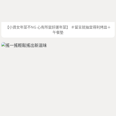
【小資女年菜不NG 心有所鼠好運年菜】 ＃留言就抽宜得利烤皿＋
午餐墊