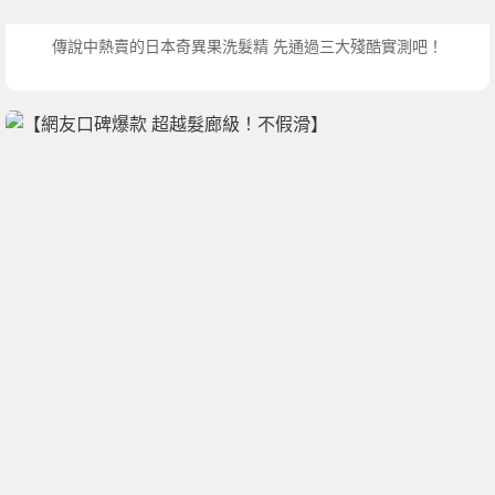
傳說中熱賣的日本奇異果洗髮精 先通過三大殘酷實測吧！