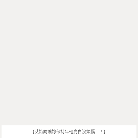
【艾詩緹讓妳保持年輕亮白沒煩惱！！】