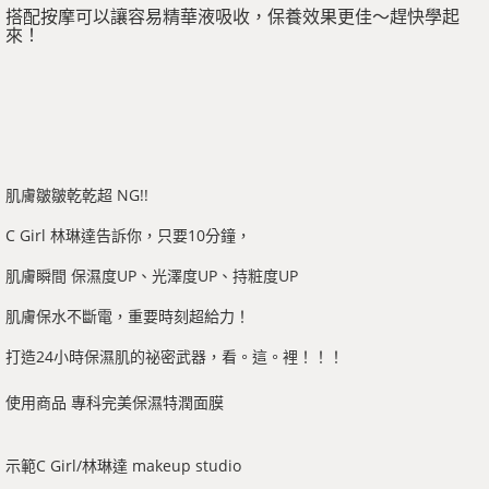
搭配按摩可以讓容易精華液吸收，保養效果更佳～趕快學起
來！
肌膚皺皺乾乾超 NG!!
C Girl 林琳達告訴你，只要10分鐘，
肌膚瞬間 保濕度UP、光澤度UP、持粧度UP
肌膚保水不斷電，重要時刻超給力！
打造24小時保濕肌的祕密武器，看。這。裡！！！
使用商品 專科完美保濕特潤面膜
示範C Girl/林琳達 makeup studio