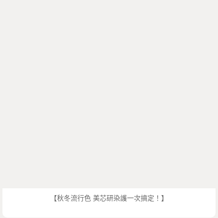
【秋冬流行色 美芯研染護一次搞定！】