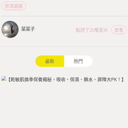
保濕面膜
菜菜子
點評了20隻影片
查看
最新
熱門