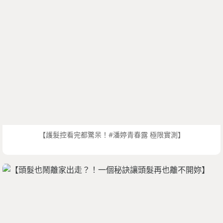
【護髮控看完都驚呆！#潘婷青春露 極限實測】