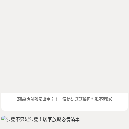
【頭髮也鬧離家出走？！一個秘訣讓頭髮再也離不開妳】