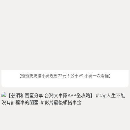
【爺爺奶奶搭小黃現省72元！公車VS.小黃一次看懂】