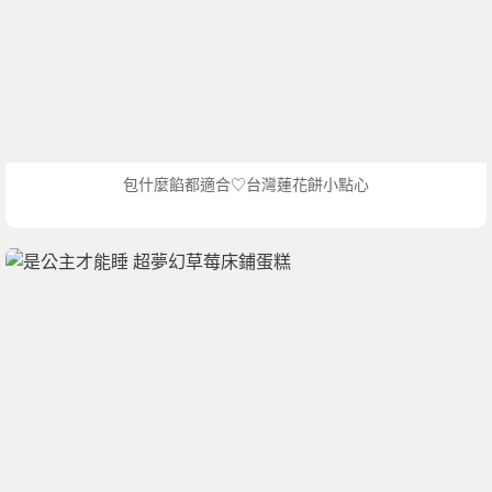
包什麼餡都適合♡台灣蓮花餅小點心