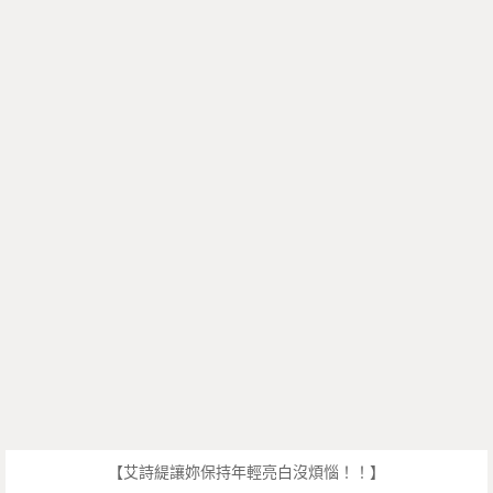
【艾詩緹讓妳保持年輕亮白沒煩惱！！】