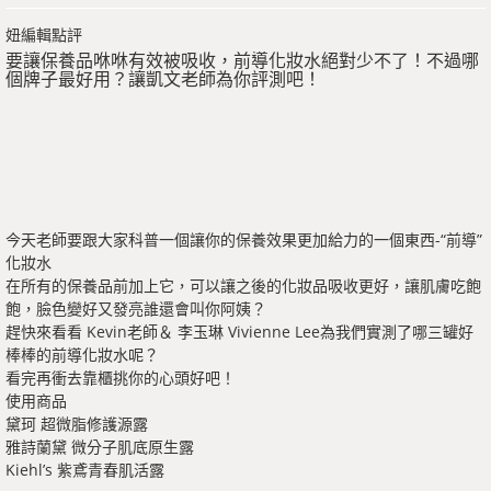
妞編輯點評
要讓保養品咻咻有效被吸收，前導化妝水絕對少不了！不過哪
個牌子最好用？讓凱文老師為你評測吧！
今天老師要跟大家科普一個讓你的保養效果更加給力的一個東西-“前導”
化妝水
在所有的保養品前加上它，可以讓之後的化妝品吸收更好，讓肌膚吃飽
飽，臉色變好又發亮誰還會叫你阿姨？
趕快來看看 Kevin老師＆ 李玉琳 Vivienne Lee為我們實測了哪三罐好
棒棒的前導化妝水呢？
看完再衝去靠櫃挑你的心頭好吧！
使用商品
黛珂 超微脂修護源露
雅詩蘭黛 微分子肌底原生露
Kiehl’s 紫鳶青春肌活露