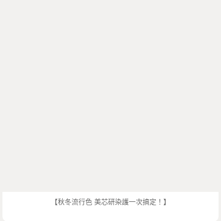
【秋冬流行色 美芯研染護一次搞定！】