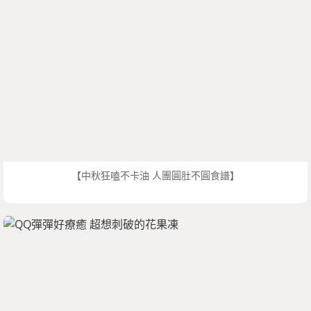
【中秋狂嗑不卡油 人團圓肚不圓食譜】