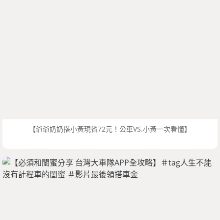
【爺爺奶奶搭小黃現省72元！公車VS.小黃一次看懂】