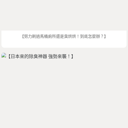
【努力刷過馬桶廁所還是臭烘烘！到底怎麼辦？】