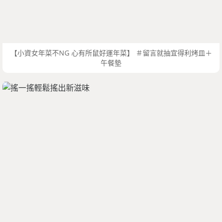
【小資女年菜不NG 心有所鼠好運年菜】 ＃留言就抽宜得利烤皿＋
午餐墊