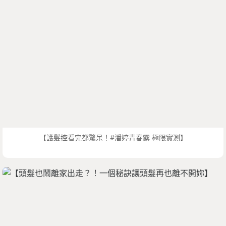
【護髮控看完都驚呆！#潘婷青春露 極限實測】