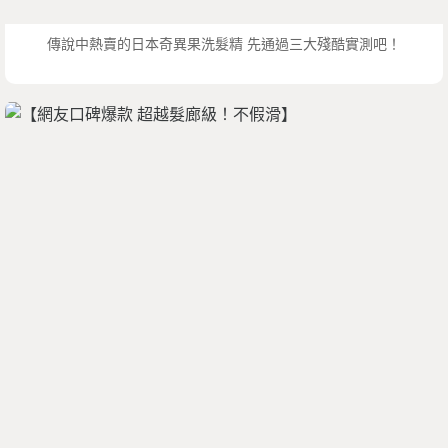
傳說中熱賣的日本奇異果洗髮精 先通過三大殘酷實測吧！