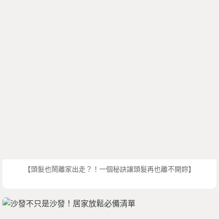
【頭髮也鬧離家出走？！一個秘訣讓頭髮再也離不開妳】