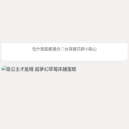
包什麼餡都適合♡台灣蓮花餅小點心