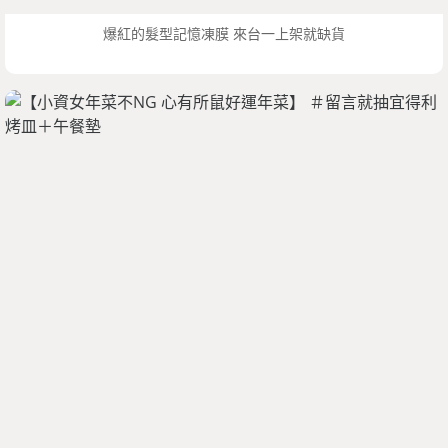
爆紅的髮型記憶凍膜 來台一上架就缺貨