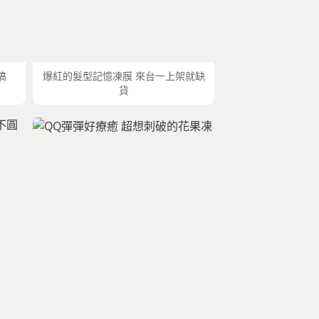
搞
爆紅的髮型記憶凍膜 來台一上架就缺
貨