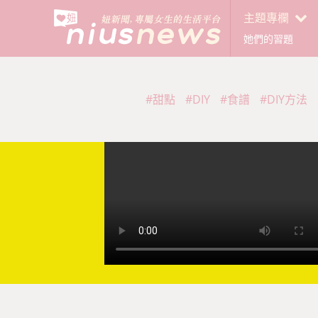
主題專欄
她們的習題
#甜點
#DIY
#食譜
#DIY方法