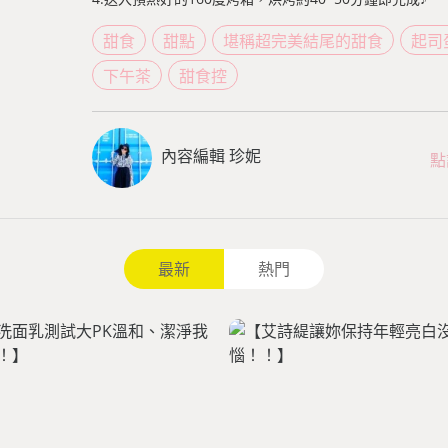
甜食
甜點
堪稱超完美結尾的甜食
起司
下午茶
甜食控
內容編輯 珍妮
點
最新
熱門