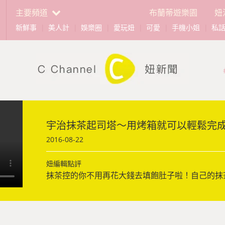
主要頻道
布蘭蒂遊樂園
妞
新鮮事
|
美人計
|
娛樂圈
|
愛玩妞
|
可愛
|
手機小姐
|
私
宇治抹茶起司塔～用烤箱就可以輕鬆完
2016-08-22
妞編輯點評
抹茶控的你不用再花大錢去填飽肚子啦！自己的抹