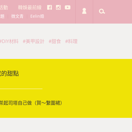
活動
韓娛最前線
話題
|
微文青
|
Eelin妞
#DIY材料
#美甲設計
#甜食
#料理
成的甜點
茶起司塔自己做（賀～繫圍裙）