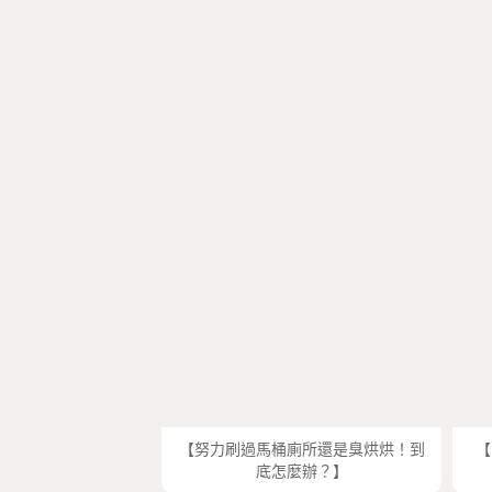
【努力刷過馬桶廁所還是臭烘烘！到
【
底怎麼辦？】