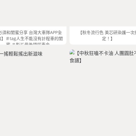
必須和閨蜜分享 台灣大車隊APP全
【秋冬流行色 美芯研染護一次
略】＃tag人生不能沒有計程車的閨
定！】
蜜 ＃影片最後領搭車金