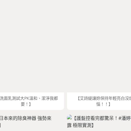
洗面乳測試大PK溫和、潔淨我都
【艾詩緹讓妳保持年輕亮白沒
要！】
惱！！】