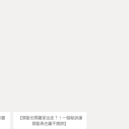
春露
【頭髮也鬧離家出走？！一個秘訣讓
頭髮再也離不開妳】