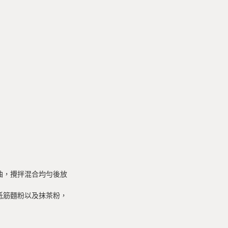
油，攪拌混合均勻後放
低筋麵粉以及抹茶粉，