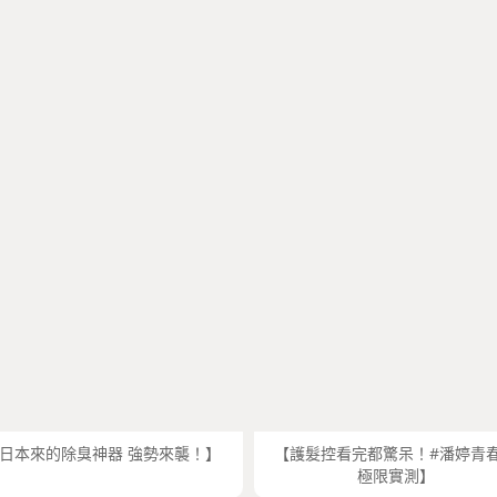
日本來的除臭神器 強勢來襲！】
【護髮控看完都驚呆！#潘婷青
極限實測】