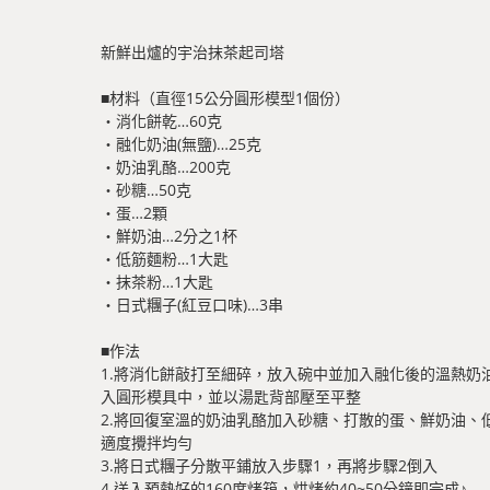
新鮮出爐的宇治抹茶起司塔
■材料（直徑15公分圓形模型1個份）
・消化餅乾…60克
・融化奶油(無鹽)…25克
・奶油乳酪…200克
・砂糖…50克
・蛋…2顆
・鮮奶油…2分之1杯
・低筋麵粉…1大匙
・抹茶粉…1大匙
・日式糰子(紅豆口味)…3串
■作法
1.將消化餅敲打至細碎，放入碗中並加入融化後的溫熱奶
入圓形模具中，並以湯匙背部壓至平整
2.將回復室溫的奶油乳酪加入砂糖、打散的蛋、鮮奶油、
適度攪拌均勻
3.將日式糰子分散平鋪放入步驟1，再將步驟2倒入
4.送入預熱好的160度烤箱，烘烤約40~50分鐘即完成♪