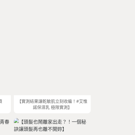
煩
【實測結果讓乾敏肌立刻收編！#艾惟
諾保濕乳 極限實測】