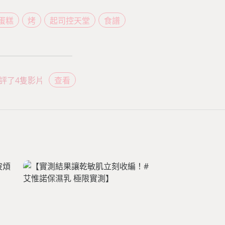
蛋糕
烤
起司控天堂
食譜
評了4隻影片
查看