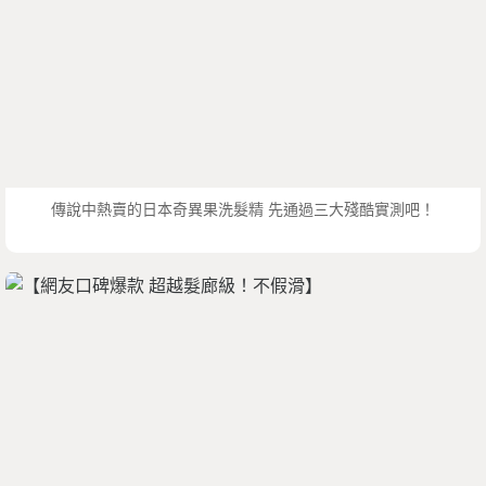
傳說中熱賣的日本奇異果洗髮精 先通過三大殘酷實測吧！