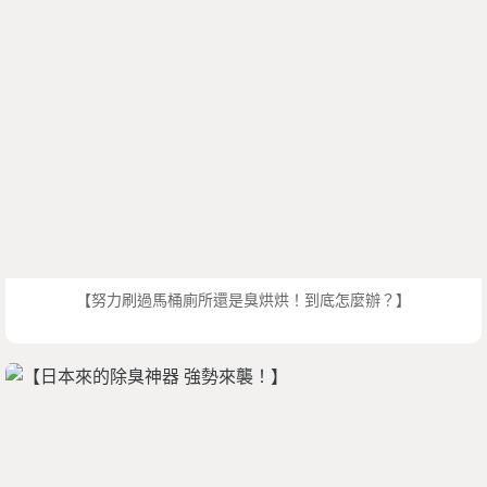
【努力刷過馬桶廁所還是臭烘烘！到底怎麼辦？】