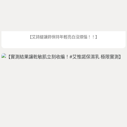
【艾詩緹讓妳保持年輕亮白沒煩惱！！】