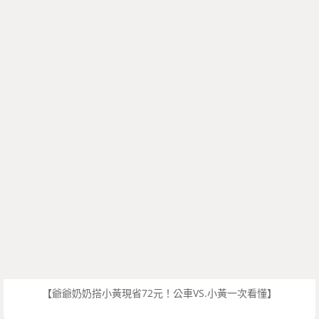
【爺爺奶奶搭小黃現省72元！公車VS.小黃一次看懂】