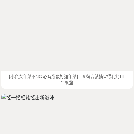
【小資女年菜不NG 心有所鼠好運年菜】 ＃留言就抽宜得利烤皿＋
午餐墊