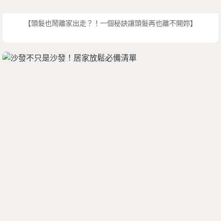
【頭髮也鬧離家出走？！一個秘訣讓頭髮再也離不開妳】