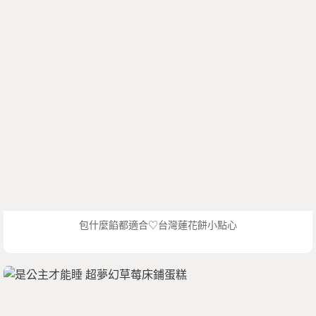
包什麼餡都適合♡台灣蓮花餅小點心