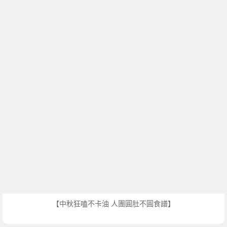
【中秋狂嗑不卡油 人團圓肚不圓食譜】