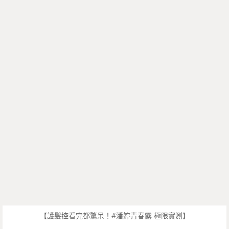
【護髮控看完都驚呆！#潘婷青春露 極限實測】