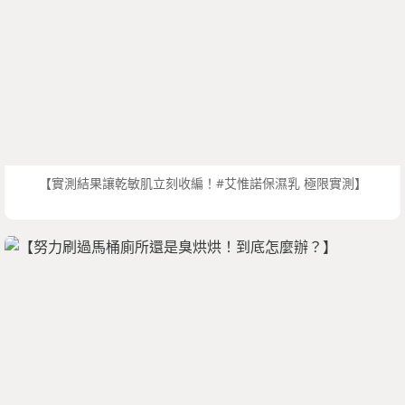
【實測結果讓乾敏肌立刻收編！#艾惟諾保濕乳 極限實測】