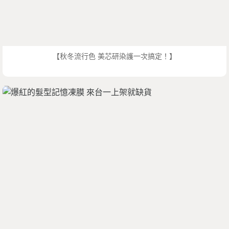
【秋冬流行色 美芯研染護一次搞定！】