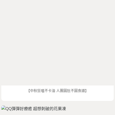
【中秋狂嗑不卡油 人團圓肚不圓食譜】