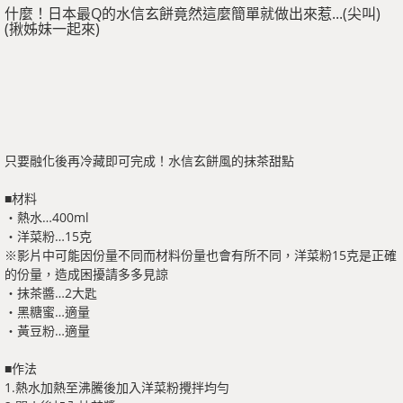
什麼！日本最Q的水信玄餅竟然這麼簡單就做出來惹...(尖叫)
(揪姊妹一起來)
只要融化後再冷藏即可完成！水信玄餅風的抹茶甜點
■材料
・熱水…400ml
・洋菜粉…15克
※影片中可能因份量不同而材料份量也會有所不同，洋菜粉15克是正確
的份量，造成困擾請多多見諒
・抹茶醬…2大匙
・黑糖蜜…適量
・黃豆粉…適量
■作法
1.熱水加熱至沸騰後加入洋菜粉攪拌均勻