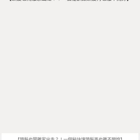
【頭髮也鬧離家出走？！一個秘訣讓頭髮再也離不開妳】