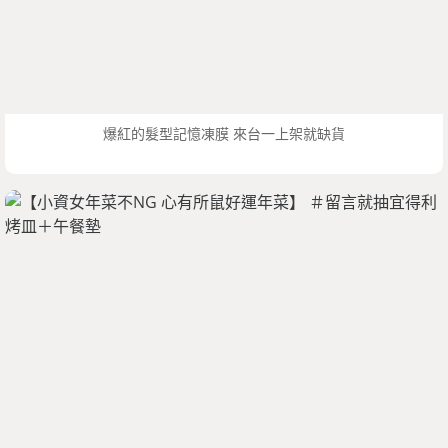
爆紅的髮型記憶凍膜 來台一上架就缺貨