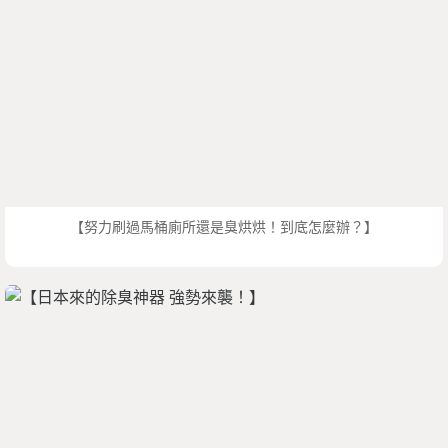
【努力刷過馬桶廁所還是臭烘烘！到底怎麼辦？】