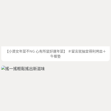
【小資女年菜不NG 心有所鼠好運年菜】 ＃留言就抽宜得利烤皿＋
午餐墊