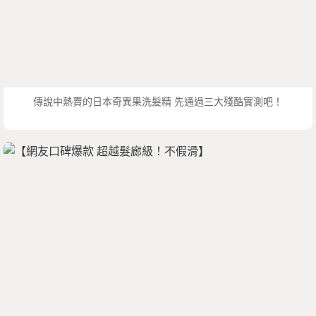
傳說中熱賣的日本奇異果洗髮精 先通過三大殘酷實測吧！