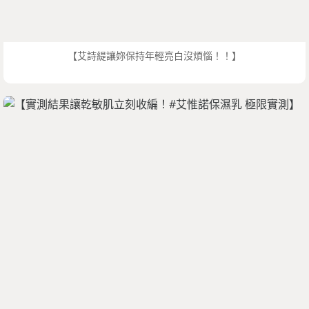
【艾詩緹讓妳保持年輕亮白沒煩惱！！】