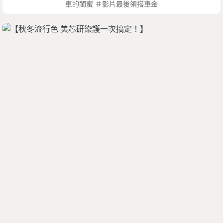
車的閨蜜 ＃影片最後領搭車金