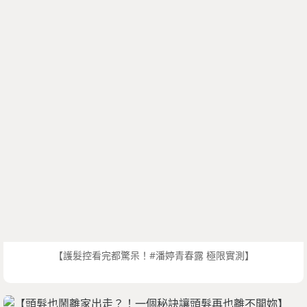
【護髮控看完都驚呆！#潘婷青春露 極限實測】