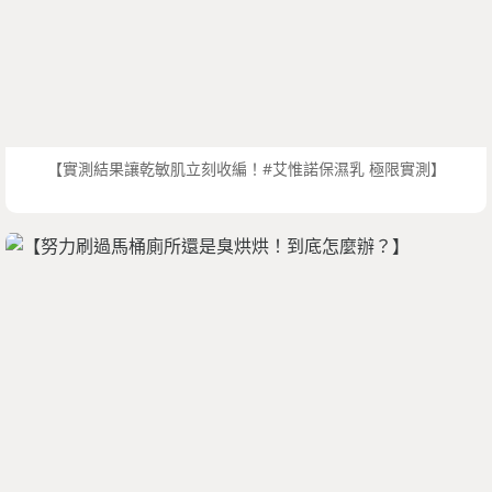
【實測結果讓乾敏肌立刻收編！#艾惟諾保濕乳 極限實測】