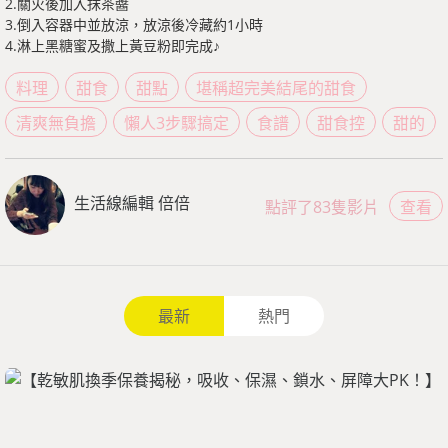
2.關火後加入抹茶醬
3.倒入容器中並放涼，放涼後冷藏約1小時
4.淋上黑糖蜜及撒上黃豆粉即完成♪
料理
甜食
甜點
堪稱超完美結尾的甜食
清爽無負擔
懶人3步驟搞定
食譜
甜食控
甜的
生活線編輯 倍倍
點評了83隻影片
查看
最新
熱門