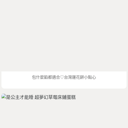
包什麼餡都適合♡台灣蓮花餅小點心