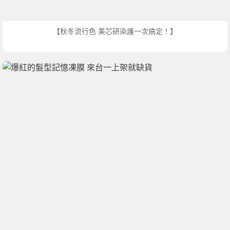
【秋冬流行色 美芯研染護一次搞定！】