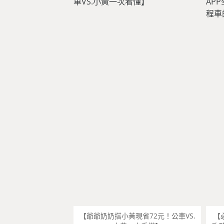
【爺爺奶奶搭小黃現省72元！公車VS.
【