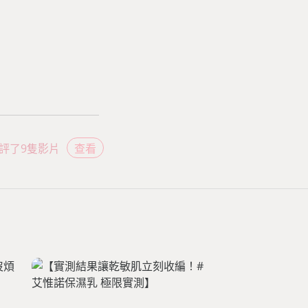
評了9隻影片
查看