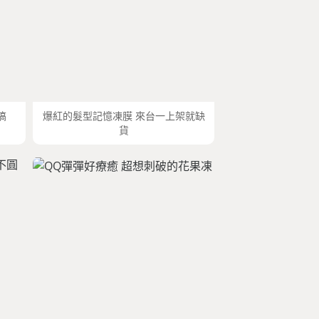
搞
爆紅的髮型記憶凍膜 來台一上架就缺
貨