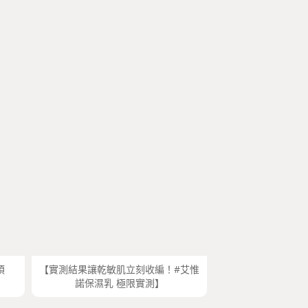
煩
【實測結果讓乾敏肌立刻收編！#艾惟
諾保濕乳 極限實測】