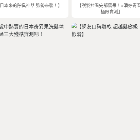
日本來的除臭神器 強勢來襲！】
【護髮控看完都驚呆！#潘婷青
極限實測】