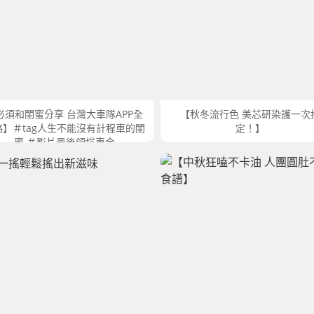
必須和閨蜜分享 台灣大車隊APP全
【秋冬流行色 美芯研染護一次
略】＃tag人生不能沒有計程車的閨
定！】
蜜 ＃影片最後領搭車金