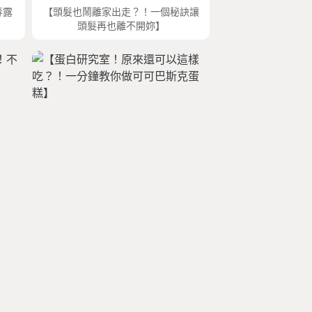
春露
【頭髮也鬧離家出走？！一個秘訣讓
頭髮再也離不開妳】