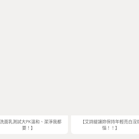
洗面乳測試大PK溫和、潔淨我都
【艾詩緹讓妳保持年輕亮白沒
要！】
惱！！】