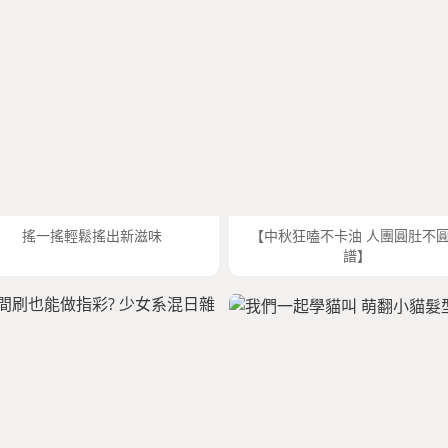
搖一搖輕鬆搖出新滋味
【中秋狂嗑不卡油 人團圓肚不
譜】