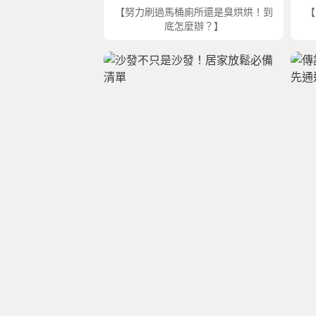
【努力刷過馬桶廁所還是臭烘烘！到
【
底怎麼辦？】