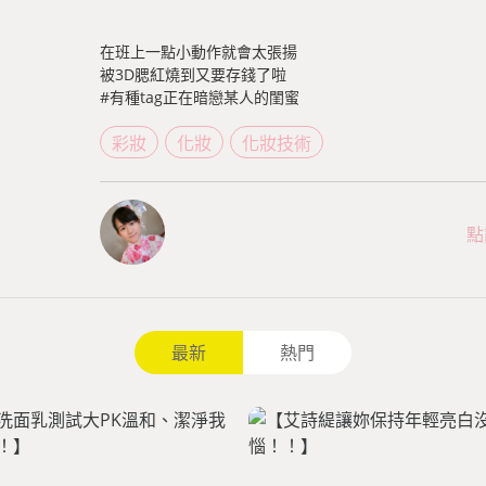
在班上一點小動作就會太張揚
被3D腮紅燒到又要存錢了啦
#有種tag正在暗戀某人的閨蜜
彩妝
化妝
化妝技術
點
最新
熱門