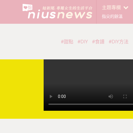
主題專欄
指尖的餘溫
#甜點
#DIY
#食譜
#DIY方法