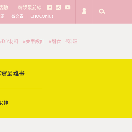
活動
韓娛最前線
話題
|
微文青
|
CHOCOnius
#DIY材料
#美甲設計
#甜食
#料理
其實最難畫
女神