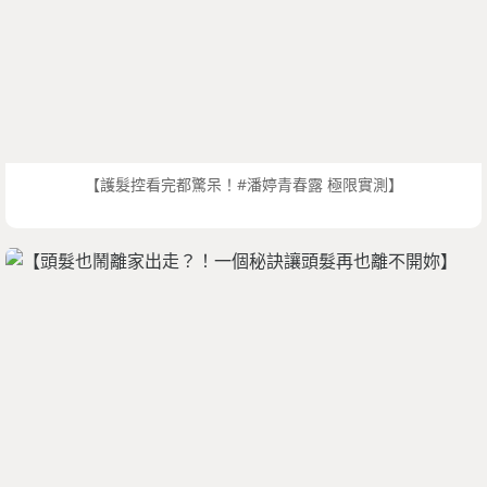
【護髮控看完都驚呆！#潘婷青春露 極限實測】