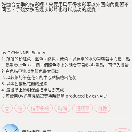
好適合春季的指彩喔！只要用扁平得水彩筆以外圍向內側著不
同色，手殘女多看幾次影片也可以成功的感覺！
by C CHANNEL Beauty
1. 薄薄的粉紅色・藍色・綠色・黃色，以扁平的水彩筆朝著中心點一點
一點重疊上色。(一個一個顏色塗上的話會容易乾掉) 重點：可混入微量
的白色指甲油以免顏色畫太重呦
2. 以較細的筆在花朵的中心點描繪出花蕊
3. 以黑色描出花瓣的邊緣
4. 最後塗上透明保護指甲油即完成
※可使用UV光療機縮短等待時間呦 produced by esNAIL"
春
花
指甲彩繪
時尚
超簡單
可愛