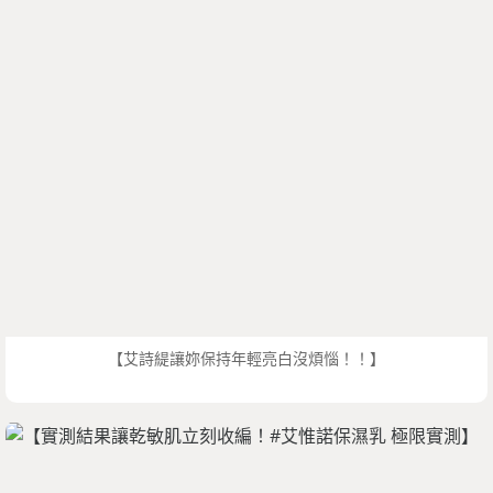
【艾詩緹讓妳保持年輕亮白沒煩惱！！】