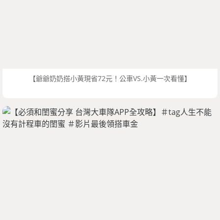
【爺爺奶奶搭小黃現省72元！公車VS.小黃一次看懂】