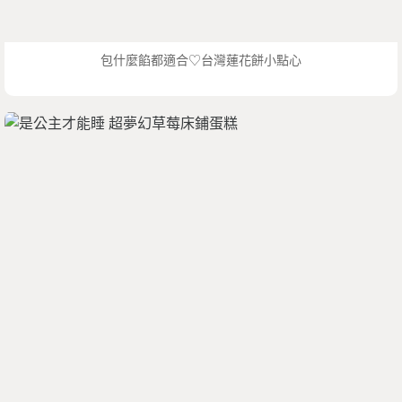
包什麼餡都適合♡台灣蓮花餅小點心