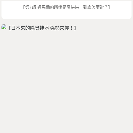
【努力刷過馬桶廁所還是臭烘烘！到底怎麼辦？】