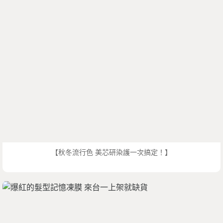
【秋冬流行色 美芯研染護一次搞定！】