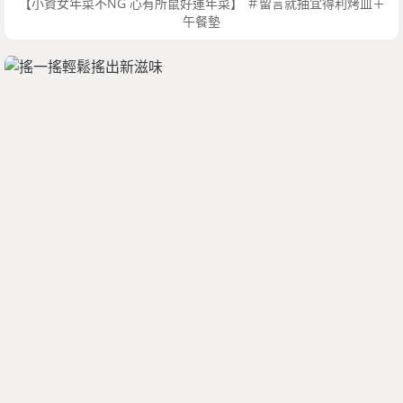
【小資女年菜不NG 心有所鼠好運年菜】 ＃留言就抽宜得利烤皿＋
午餐墊