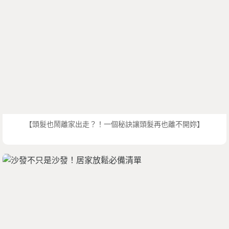
【頭髮也鬧離家出走？！一個秘訣讓頭髮再也離不開妳】