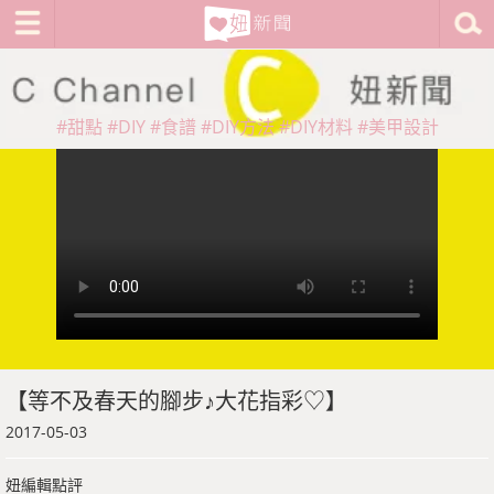
#甜點
#DIY
#食譜
#DIY方法
#DIY材料
#美甲設計
【等不及春天的腳步♪大花指彩♡】
2017-05-03
妞編輯點評