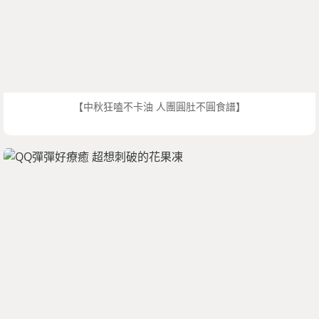
【中秋狂嗑不卡油 人團圓肚不圓食譜】