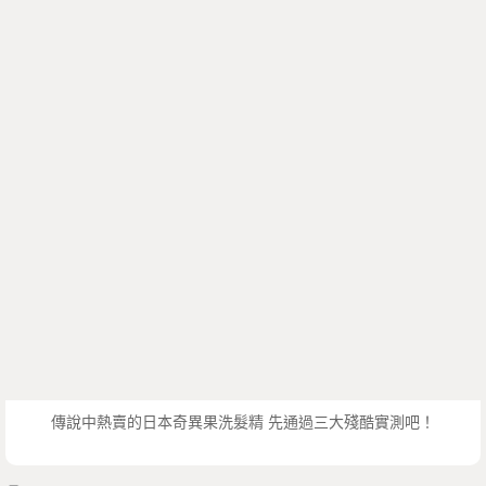
傳說中熱賣的日本奇異果洗髮精 先通過三大殘酷實測吧！