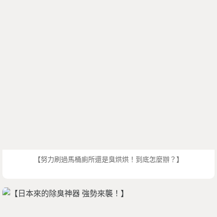
【努力刷過馬桶廁所還是臭烘烘！到底怎麼辦？】