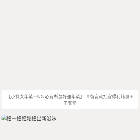
【小資女年菜不NG 心有所鼠好運年菜】 ＃留言就抽宜得利烤皿＋
午餐墊