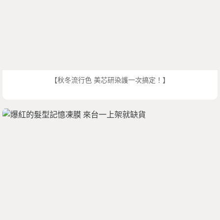
【秋冬流行色 美芯研染護一次搞定！】