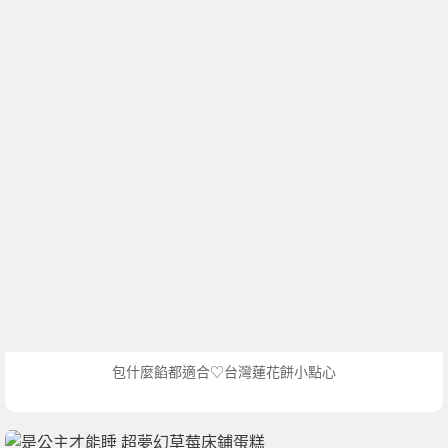
包什麼餡都適合♡台灣蓮花餅小點心