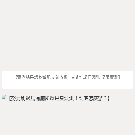
【實測結果讓乾敏肌立刻收編！#艾惟諾保濕乳 極限實測】