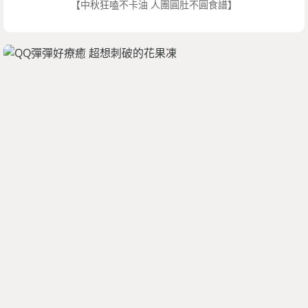
【中秋狂嗑不卡油 人團圓肚不圓食譜】