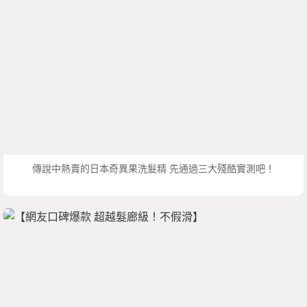
傳說中熱賣的日本奇異果洗髮精 先通過三大殘酷實測吧！