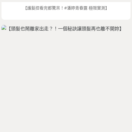
【護髮控看完都驚呆！#潘婷青春露 極限實測】