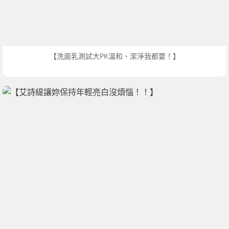
【洗面乳測試大PK溫和、潔淨我都要！】