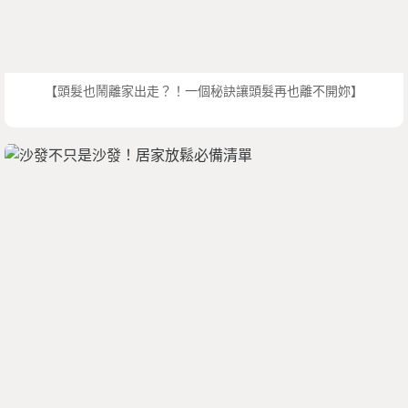
【頭髮也鬧離家出走？！一個秘訣讓頭髮再也離不開妳】