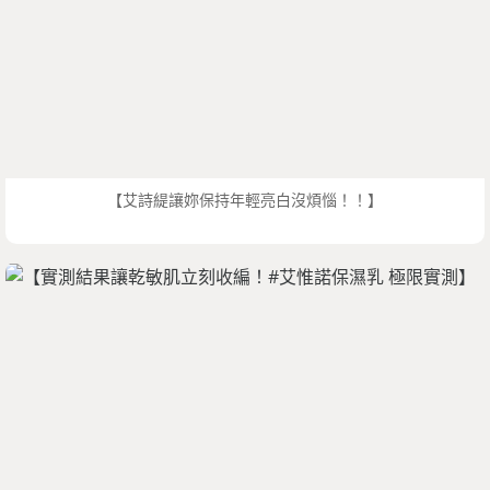
【艾詩緹讓妳保持年輕亮白沒煩惱！！】