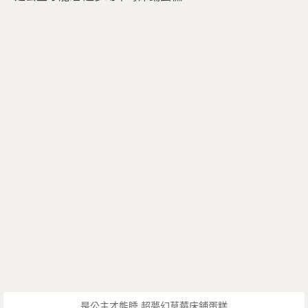
是公主才能睡 超夢幻草莓床鋪蛋糕