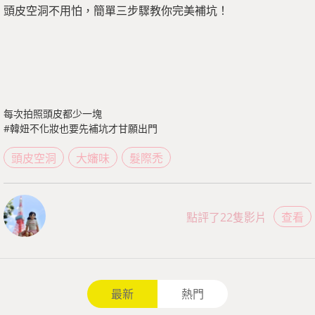
頭皮空洞不用怕，簡單三步驟教你完美補坑！
每次拍照頭皮都少一塊
#韓妞不化妝也要先補坑才甘願出門
頭皮空洞
大嬸味
髮際禿
點評了22隻影片
查看
最新
熱門