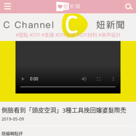
#甜點
#DIY
#食譜
#DIY方法
#DIY材料
#美甲設計
側臉看到「頭皮空洞」3種工具挽回嬸婆髮際禿
2019-05-09
妞編輯點評