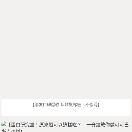
【網友口碑爆款 超越髮廊級！不假滑】