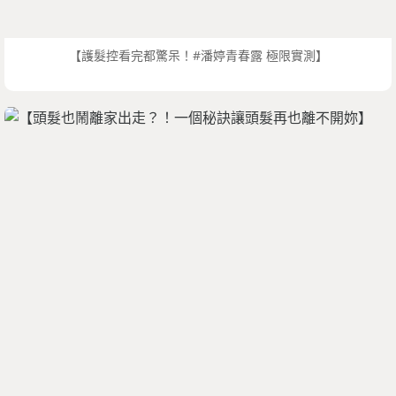
【護髮控看完都驚呆！#潘婷青春露 極限實測】