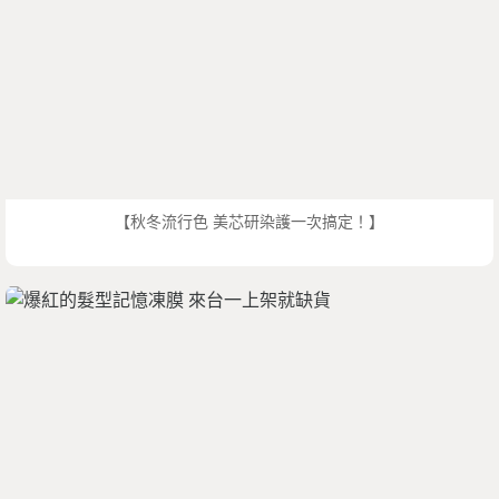
【秋冬流行色 美芯研染護一次搞定！】