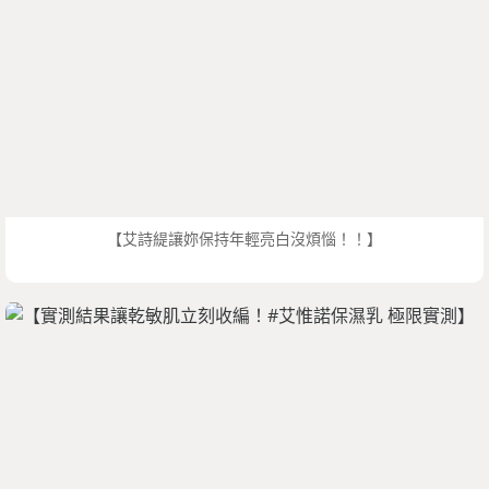
【艾詩緹讓妳保持年輕亮白沒煩惱！！】