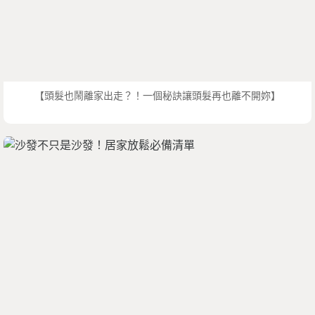
【頭髮也鬧離家出走？！一個秘訣讓頭髮再也離不開妳】