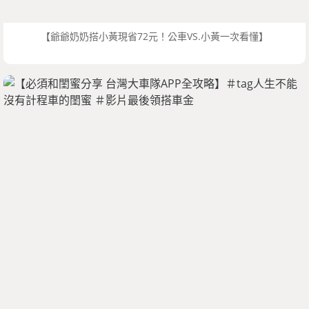
【爺爺奶奶搭小黃現省72元！公車VS.小黃一次看懂】