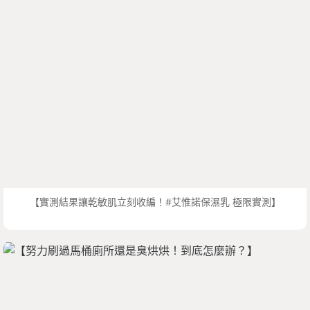
【實測結果讓乾敏肌立刻收編！#艾惟諾保濕乳 極限實測】