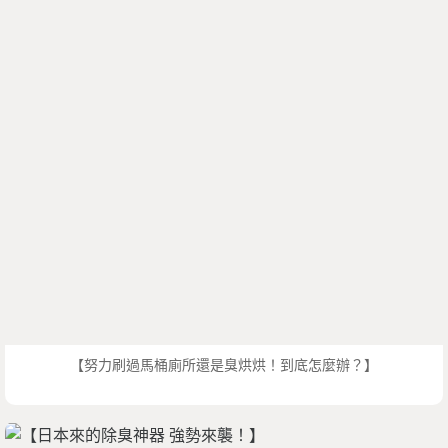
【努力刷過馬桶廁所還是臭烘烘！到底怎麼辦？】