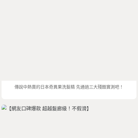
傳說中熱賣的日本奇異果洗髮精 先通過三大殘酷實測吧！