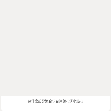
包什麼餡都適合♡台灣蓮花餅小點心