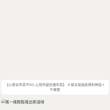
【小資女年菜不NG 心有所鼠好運年菜】 ＃留言就抽宜得利烤皿＋
午餐墊