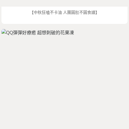
【中秋狂嗑不卡油 人團圓肚不圓食譜】